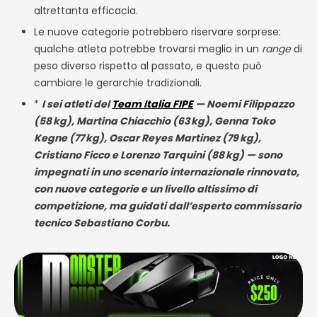
altrettanta efficacia.
Le nuove categorie potrebbero riservare sorprese:
qualche atleta potrebbe trovarsi meglio in un
range
di
peso diverso rispetto al passato, e questo può
cambiare le gerarchie tradizionali.
*
I sei atleti del
Team Italia FIPE
— Noemi Filippazzo
(58
kg), Martina Chiacchio (63
kg), Genna Toko
Kegne (77
kg), Oscar Reyes Martinez (79
kg),
Cristiano Ficco e Lorenzo Tarquini (88
kg) — sono
impegnati in uno scenario internazionale rinnovato,
con nuove categorie e un livello altissimo di
competizione, ma guidati dall’esperto commissario
tecnico Sebastiano Corbu.