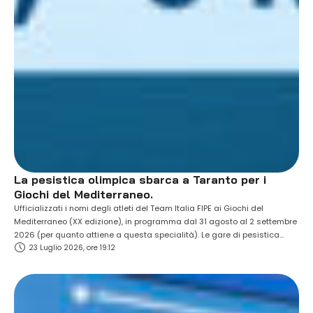
La pesistica olimpica sbarca a Taranto per i
Giochi del Mediterraneo.
Ufficializzati i nomi degli atleti del Team Italia FIPE ai Giochi del
Mediterraneo (XX edizione), in programma dal 31 agosto al 2 settembre
2026 (per quanto attiene a questa specialità). Le gare di pesistica
23 Luglio 2026, ore 19:12
olimpica si terranno presso il Palazzetto dello Sport di San Giorgio
Jonico, che per tre giornate ospiterà gli atleti provenienti da …