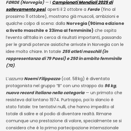
FØRDE (Norvegia)
— I
Campionati Mondiali 2025 di
sollevamento pesi
, aperti il 2 ottobre a
Førde
(fino al
prossimo 11 ottobre), mostrano già muscoli, ambizioni e
qualche colpo di scena: dalla
Norvegia (90ima edizione
a livello maschile e 33ima al femminile)
che ospita
l’evento all’Italia in cerca di risultati importanti, passando
per le grandi potenze asiatiche arrivate in Norvegia con le
idee molto chiare. In totale
255 atleti maschili (in
rappresentanza di 79 Paesi) e 250 in ambito femminile
(70)
.
L’
azzurra
Noemi Filippazzo
(cat. 58
kg) è diventata
protagonista nel gruppo “B” con uno strappo da
96 kg
,
nuovo record italiano nella categoria
— un primato che
resisteva dal lontano 1974. Purtroppo, poi lo slancio è
stato fatale: tre tentativi nulli, che hanno impedito al
totale di salire e al podio di diventare realtà. Rimane
comunque una prestazione di valore, specialmente se si
considera che è la prima partecipazione internazionale