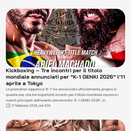
rilanciarsi, in termini di carriera, dopo alcuni passi falsi all'estero (come
a Glory …
Kickboxing – Tre incontri per il titolo
mondiale annunciati per “K-1 GENKI 2026” l’11
aprile a Tokyo
La promotion nipponica "K-1" ha annunciato ufficialmente, proprio in
queste ore, che tre importanti incontri per il titolo mondiale saranno i
match principali dell'evento denominato “K-1 GENKI 2026”, in
17 Febbraio 2026, ore 11:35
programma sabato 11 aprile presso il Yoyogi National Stadium Second
Gymnasium di Tokyo. “K-1 GENKI 2026” riunirà striker d’élite da tutto il
mondo in uno degli …