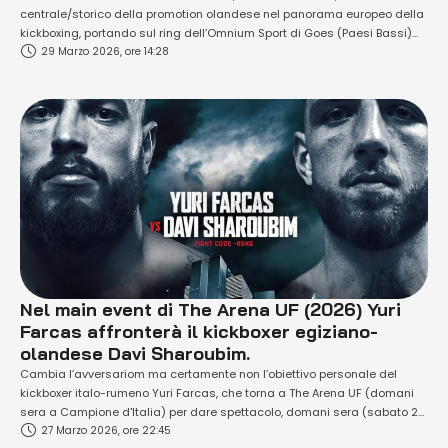
centrale/storico della promotion olandese nel panorama europeo della
kickboxing, portando sul ring dell’Omnium Sport di Goes (Paesi Bassi)
29 Marzo 2026, ore 14:28
una card ricca di incontri di buon livello tecnico. Il main event metteva in
palio il titolo dei pesi cruiserweight (fino a 88kg), con il campione
olandese il …
Nel main event di The Arena UF (2026) Yuri
Farcas affronterà il kickboxer egiziano-
olandese Davi Sharoubim.
Cambia l’avversariom ma certamente non l’obiettivo personale del
kickboxer italo-rumeno Yuri Farcas, che torna a The Arena UF (domani
sera a Campione d'Italia) per dare spettacolo, domani sera (sabato 28
27 Marzo 2026, ore 22:45
marzo), sul ring (nella categoria di peso fino a 95kg.). L'obiettivo è