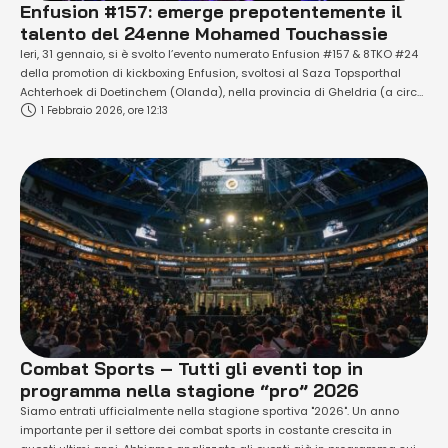
Enfusion #157: emerge prepotentemente il
talento del 24enne Mohamed Touchassie
Ieri, 31 gennaio, si è svolto l’evento numerato Enfusion #157 & 8TKO #24
della promotion di kickboxing Enfusion, svoltosi al Saza Topsporthal
Achterhoek di Doetinchem (Olanda), nella provincia di Gheldria (a circa
1 Febbraio 2026, ore 12:13
130 km dalla metropoli Amsterdam), con un totale di 12 incontri tra
kickboxing e muay thai. Enfusion è un'agenzia di promozione di
kickboxing …
Combat Sports – Tutti gli eventi top in
programma nella stagione “pro” 2026
Siamo entrati ufficialmente nella stagione sportiva "2026". Un anno
importante per il settore dei combat sports in costante crescita in