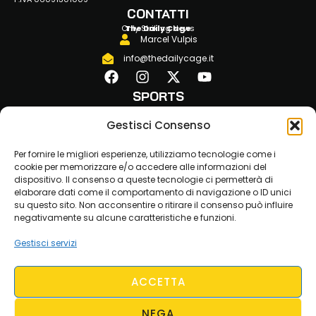
CONTATTI
Only Striking News
The Daily Cage
Marcel Vulpis
info@thedailycage.it
SPORTS
MMA
Gestisci Consenso
KICKBOXING
BOXE
Per fornire le migliori esperienze, utilizziamo tecnologie come i
JLKAM
cookie per memorizzare e/o accedere alle informazioni del
MUAY THAI
dispositivo. Il consenso a queste tecnologie ci permetterà di
elaborare dati come il comportamento di navigazione o ID unici
STRENGTH
su questo sito. Non acconsentire o ritirare il consenso può influire
FITNESS
negativamente su alcune caratteristiche e funzioni.
LINKS
ABOUT US
Gestisci servizi
CONTATTI
COOKIE POLICY
PRIVACY POLICY
ACCETTA
NEGA