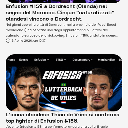
Enfusion #159 a Dordrecht (Olanda) nel
segno del Marocco. Cinque “naturalizzati”
olandesi vincono a Dordrecht.
Nei giorni scorsi la città di Dordrecht (nella provincia dei Paesi Bassi
medidionali) ha ospitato uno degli appuntamenti più attesi del
calendario europeo della kickboxing: Enfusion #159, andato in scena
6 Aprile 2026, ore 10:37
sabato 4 aprile 2026 insieme all’evento "parallelo" 8TKO #26. In totale 12
match di buon livello tecnico con ben 11 fighter provenienti dal Marocco
(di …
L’icona olandese Thian de Vries si conferma
top fighter di Enfusion #158.
L’evento Enfusion #158 ha confermato, ancora una volta, il ruolo