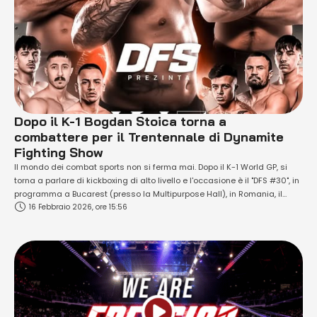
Dopo il K-1 Bogdan Stoica torna a
combattere per il Trentennale di Dynamite
Fighting Show
Il mondo dei combat sports non si ferma mai. Dopo il K-1 World GP, si
torna a parlare di kickboxing di alto livello e l'occasione è il "DFS #30", in
programma a Bucarest (presso la Multipurpose Hall), in Romania, il
16 Febbraio 2026, ore 15:56
prossimo venerdì 03 aprile 2026. Vi combatteranno due atleti top
romeni, che abbiamo visto, di …