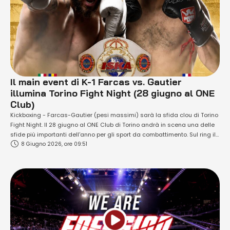
Il main event di K-1 Farcas vs. Gautier
illumina Torino Fight Night (28 giugno al ONE
Club)
Kickboxing - Farcas-Gautier (pesi massimi) sarà la sfida clou di Torino
Fight Night. Il 28 giugno al ONE Club di Torino andrà in scena una delle
sfide più importanti dell'anno per gli sport da combattimento. Sul ring il
8 Giugno 2026, ore 09:51
32enne campione italo-rumeno Yuri Farcas (score record: 15-6-1) e il
28enne transalpino Florent Gautier (classe '98 e …