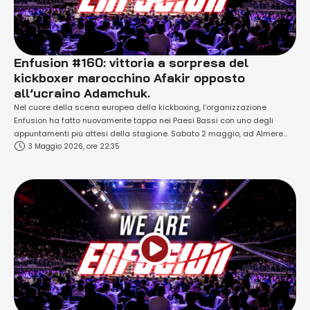
Enfusion #160: vittoria a sorpresa del
kickboxer marocchino Afakir opposto
all’ucraino Adamchuk.
Nel cuore della scena europea della kickboxing, l’organizzazione
Enfusion ha fatto nuovamente tappa nei Paesi Bassi con uno degli
appuntamenti più attesi della stagione. Sabato 2 maggio, ad Almere
3 Maggio 2026, ore 22:35
(nella provincia del Flevoland, a pochi km da Amsterdam), è andato in
scena Enfusion #160, confermando, ancora una volta, il ruolo centrale
dell’Olanda nel panorama mondiale …