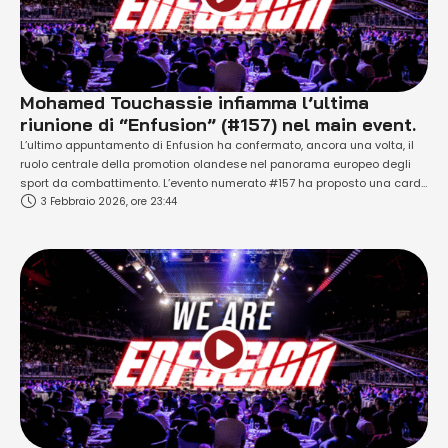
Mohamed Touchassie infiamma l’ultima
riunione di “Enfusion” (#157) nel main event.
L’ultimo appuntamento di Enfusion ha confermato, ancora una volta, il
ruolo centrale della promotion olandese nel panorama europeo degli
sport da combattimento. L’evento numerato #157 ha proposto una card
3 Febbraio 2026, ore 23:44
intensa e ricca di finalizzazioni. Il tutto lo scorso 31 gennaio 2026 si è
tenuto al Saza Topsporthal Achterhoek di Doetinchem (Paesi Bassi -
nella provincia di …