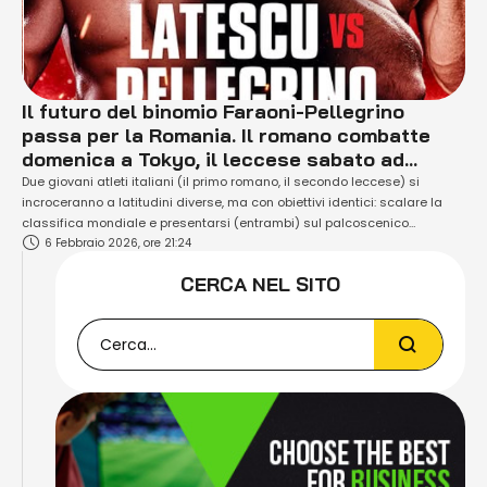
Il futuro del binomio Faraoni-Pellegrino
passa per la Romania. Il romano combatte
domenica a Tokyo, il leccese sabato ad
Arnhem.
Due giovani atleti italiani (il primo romano, il secondo leccese) si
incroceranno a latitudini diverse, ma con obiettivi identici: scalare la
classifica mondiale e presentarsi (entrambi) sul palcoscenico
6 Febbraio 2026, ore 21:24
internazionale della kickboxing come "campioni" di questa disciplina.
Parliamo di Mattia Faraoni (34 anni appena compiuti) impegnato
CERCA NEL SITO
domenica 8 febbraio (a partire dalle ore 3:30 italiane) a …