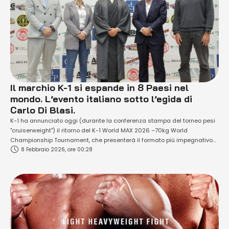
Il marchio K-1 si espande in 8 Paesi nel
mondo. L’evento italiano sotto l’egida di
Carlo Di Blasi.
K-1 ha annunciato oggi (durante la conferenza stampa del torneo pesi
"cruiserweight") il ritorno del K-1 World MAX 2026 –70kg World
Championship Tournament, che presenterà il formato più impegnativo
8 Febbraio 2026, ore 00:28
nella storia del torneo nipponico, con eventi di qualificazione che si
terranno in otto Paesi nel mondo. L’annuncio è stato fatto dal produttore
K-1 Genki Sudo …