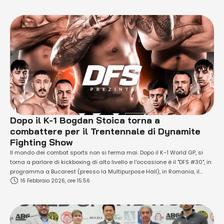
Gymnasium di Tokyo. “K-1 GENKI 2026” riunirà striker d’élite da tutto il
mondo in uno degli …
Dopo il K-1 Bogdan Stoica torna a
combattere per il Trentennale di Dynamite
Fighting Show
Il mondo dei combat sports non si ferma mai. Dopo il K-1 World GP, si
torna a parlare di kickboxing di alto livello e l'occasione è il "DFS #30", in
programma a Bucarest (presso la Multipurpose Hall), in Romania, il
16 Febbraio 2026, ore 15:56
prossimo venerdì 03 aprile 2026. Vi combatteranno due atleti top
romeni, che abbiamo visto, di …