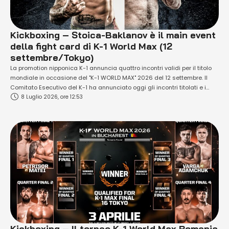
Kickboxing – Stoica-Baklanov è il main event
della fight card di K-1 World Max (12
settembre/Tokyo)
La promotion nipponica K-1 annuncia quattro incontri validi per il titolo
mondiale in occasione del "K-1 WORLD MAX" 2026 del 12 settembre. Il
Comitato Esecutivo del K-1 ha annunciato oggi gli incontri titolati e i
8 Luglio 2026, ore 12:53
match di cartello del K-1 WORLD MAX 2026, che si terrà sabato 12
settembre presso il National Yoyogi Stadium Second …
Kickboxing – Il torneo K-1 World Max Romania