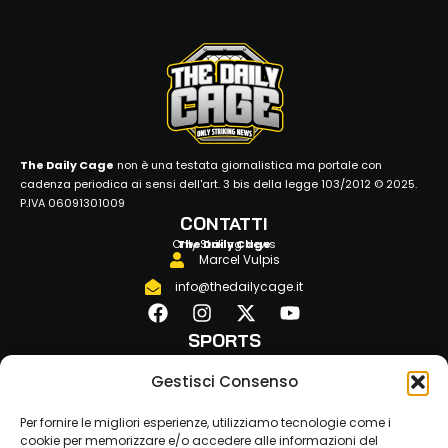
The Daily Cage
non è una testata giornalistica ma portale con
cadenza periodica ai sensi dell'art. 3 bis della legge 103/2012 © 2025.
P.IVA 06091301009
CONTATTI
Only Striking News
The Daily Cage
Marcel Vulpis
info@thedailycage.it
SPORTS
MMA
Gestisci Consenso
KICKBOXING
BOXE
Per fornire le migliori esperienze, utilizziamo tecnologie come i
JLKAM
cookie per memorizzare e/o accedere alle informazioni del