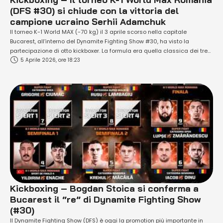
(DFS #30) si chiude con la vittoria del
campione ucraino Serhii Adamchuk
Il torneo K-1 World MAX (-70 kg) il 3 aprile scorso nella capitale
Bucarest, all’interno del Dynamite Fighting Show #30, ha visto la
partecipazione di otto kickboxer. La formula era quella classica dei tre
5 Aprile 2026, ore 18:23
match (inclusa la finale) ad eliminazione diretta (tutto in una notte). In
palio un posto per il torneo di "finale a 16" …
Kickboxing – Bogdan Stoica si conferma a
Bucarest il “re” di Dynamite Fighting Show
(#30)
Il Dynamite Fighting Show (DFS) è oggi la promotion più importante in