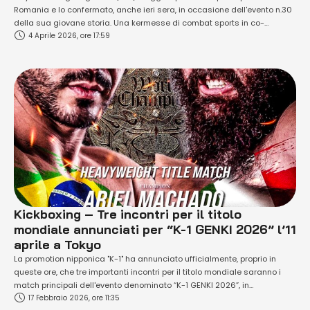
Romania e lo confermato, anche ieri sera, in occasione dell'evento n.30
della sua giovane storia. Una kermesse di combat sports in co-
4 Aprile 2026, ore 17:59
promotion con i nipponici del K-1, con in palio l'accesso diretto al "K-1
World Max Final 16" di Tokyo (in Giappone). In …
Kickboxing – Tre incontri per il titolo
mondiale annunciati per “K-1 GENKI 2026” l’11
aprile a Tokyo
La promotion nipponica "K-1" ha annunciato ufficialmente, proprio in
queste ore, che tre importanti incontri per il titolo mondiale saranno i
match principali dell'evento denominato “K-1 GENKI 2026”, in
17 Febbraio 2026, ore 11:35
programma sabato 11 aprile presso il Yoyogi National Stadium Second