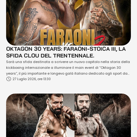
OKTAGON 30 YEARS: FARAONI-STOICA III, LA
SFIDA CLOU DEL TRENTENNALE.
Sarà una sfida destinata a scrivere un nuovo capitolo nella storia della
kickboxing internazionale a illuminare il main event di “Oktagon 30
years”, il più importante e longevo galà italiano dedicato agli sport da
27 Luglio 2026, ore 13:30
combattimento, che celebrerà il proprio Trentennale sabato 5 dicembre
2026 al PalaPellicone di Ostia, sede del Centro Tecnico della FIJLKAM.
Sul …