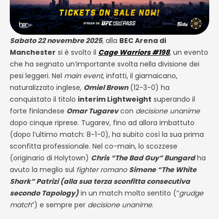
Sabato 22 novembre 2025
, alla
BEC Arena di
Manchester
si è svolto il
Cage Warriors #198
, un evento
che ha segnato un’importante svolta nella divisione dei
pesi leggeri. Nel
main event
, infatti, il giamaicano,
naturalizzato inglese,
Omiel Brown
(12-3-0) ha
conquistato il titolo
interim Lightweight
superando il
forte finlandese
Omar Tugarev
con
decisione unanime
dopo cinque riprese. Tugarev, fino ad allora imbattuto
(dopo l’ultimo match: 8-1-0), ha subito così la sua prima
sconfitta professionale. Nel co-main, lo scozzese
(originario di Holytown)
Chris “The Bad Guy” Bungard
ha
avuto la meglio sul
fighter romano
Simone “The White
Shark” Patrizi (alla sua terza sconfitta consecutiva
secondo Tapology)
in un match molto sentito (“
grudge
match
”) e sempre per
decisione unanime
.