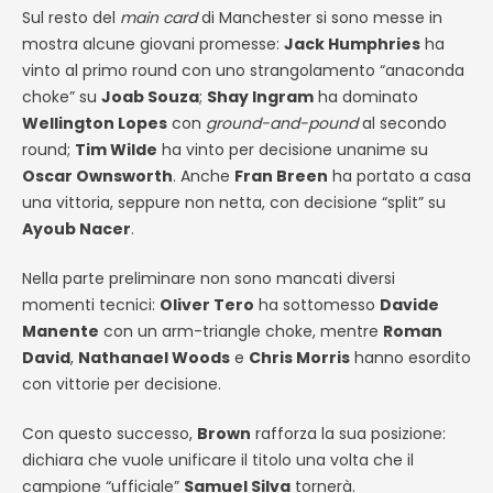
Sul resto del
main card
di Manchester si sono messe in
mostra alcune giovani promesse:
Jack Humphries
ha
vinto al primo round con uno strangolamento “anaconda
choke” su
Joab Souza
;
Shay Ingram
ha dominato
Wellington Lopes
con
ground-and-pound
al secondo
round;
Tim Wilde
ha vinto per decisione unanime su
Oscar Ownsworth
. Anche
Fran Breen
ha portato a casa
una vittoria, seppure non netta, con decisione “split” su
Ayoub Nacer
.
Nella parte preliminare non sono mancati diversi
momenti tecnici:
Oliver Tero
ha sottomesso
Davide
Manente
con un arm-triangle choke, mentre
Roman
David
,
Nathanael Woods
e
Chris Morris
hanno esordito
con vittorie per decisione.
Con questo successo,
Brown
rafforza la sua posizione:
dichiara che vuole unificare il titolo una volta che il
campione “ufficiale”
Samuel Silva
tornerà.