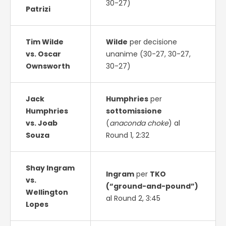
30-27)
Patrizi
Tim Wilde
Wilde
per decisione
vs. Oscar
unanime (30-27, 30-27,
Ownsworth
30-27)
Jack
Humphries
per
Humphries
sottomissione
vs. Joab
(
anaconda choke
) al
Souza
Round 1, 2:32
Shay Ingram
Ingram
per
TKO
vs.
(“ground-and-pound”)
Wellington
al Round 2, 3:45
Lopes