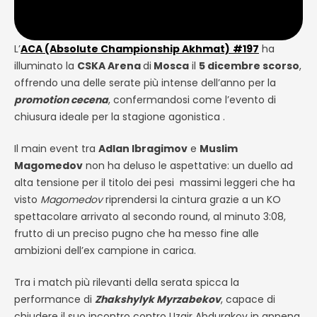
L’
ACA (Absolute Championship Akhmat)
#197
ha
illuminato la
CSKA Arena
di
Mosca
il
5 dicembre scorso
,
offrendo una delle serate più intense dell’anno per la
promotion cecena
, confermandosi come l’evento di
chiusura ideale per la stagione agonistica .
Il main event tra
Adlan Ibragimov
e
Muslim
Magomedov
non ha deluso le aspettative: un duello ad
alta tensione per il titolo dei pesi massimi leggeri che ha
visto
Magomedov
riprendersi la cintura grazie a un KO
spettacolare arrivato al secondo round, al minuto 3:08,
frutto di un preciso pugno che ha messo fine alle
ambizioni dell’ex campione in carica.
Tra i match più rilevanti della serata spicca la
performance di
Zhakshylyk Myrzabekov
, capace di
chiudere il suo incontro contro Uzair Abdurakov in appena