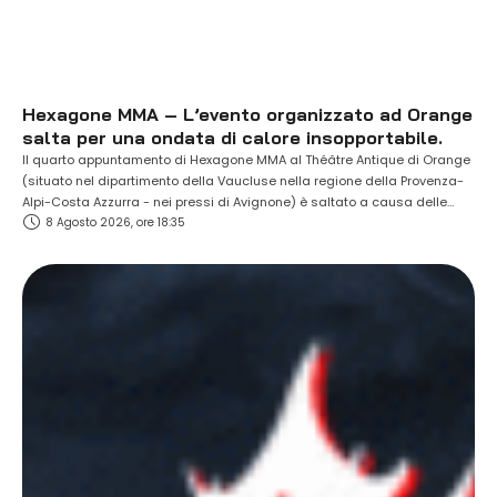
Hexagone MMA – L’evento organizzato ad Orange
salta per una ondata di calore insopportabile.
Il quarto appuntamento di Hexagone MMA al Théâtre Antique di Orange
(situato nel dipartimento della Vaucluse nella regione della Provenza-
Alpi-Costa Azzurra - nei pressi di Avignone) è saltato a causa delle
8 Agosto 2026, ore 18:35
temperature estreme presenti in loco (oltre i 37 gradi all'ombra). La card
prevedeva due incontri per il titolo e diversi nomi di primo piano …