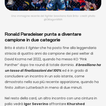
Una immagine recente del fighter brasiliano Kaik Brito- credit photo
@OktagonMMA
Ronald Paradeiser punta a diventare
campione in due categorie
Brito è stato il
fighter
che ha posto fine alla leggendaria
striscia di quattro anni da campione dei pesi welter di
David Kozma nel 2022, quando ha messo KO “Pink
Panther” dopo tre round di totale dominio.
Il brasiliano ha
un tasso di finalizzazioni del 100%
ed è in grado di
concludere un incontro in un solo istante, come
dimostrato nella sua più recente apparizione, quando ha
finito Joilton Lutterbach in meno di due minuti.
Nel resto della card, un altro incontro con una cintura in
palio vedrà
Igor Severino
affrontare
Khurshed