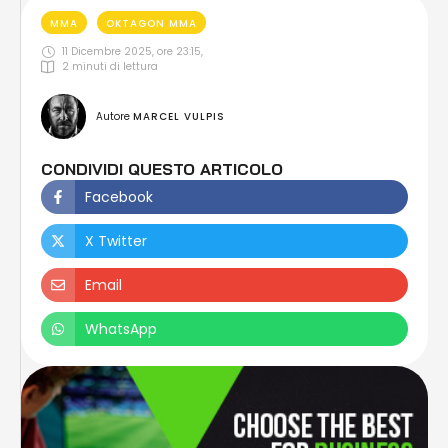
MMA
OKTAGON MMA
11 Dicembre 2025, ore 23:15
,
2
 minuti di lettura
Autore 
MARCEL VULPIS
CONDIVIDI QUESTO ARTICOLO
Facebook
X Twitter
Email
WhatsApp