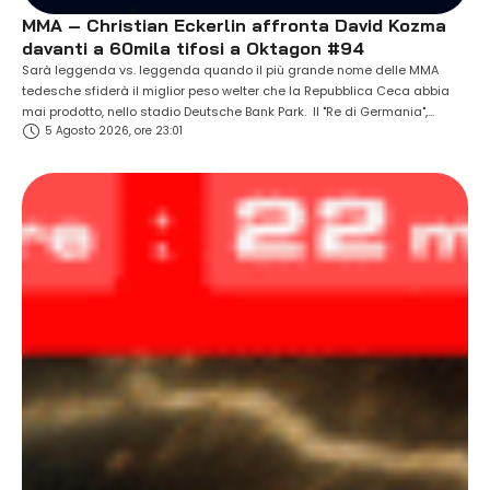
MMA – Christian Eckerlin affronta David Kozma
davanti a 60mila tifosi a Oktagon #94
Sarà leggenda vs. leggenda quando il più grande nome delle MMA
tedesche sfiderà il miglior peso welter che la Repubblica Ceca abbia
mai prodotto, nello stadio Deutsche Bank Park. Il "Re di Germania",
5 Agosto 2026, ore 23:01
Christian Eckerlin (18-8, 1 NC), affronterà l'ex campione David Kozma
(34-15) a OKTAGON #94, davanti a 60mila spettatori. Sabato 26
settembre, nella …