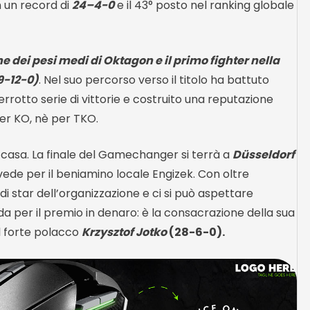
n un record di
24–4-0
e il 43° posto nel ranking globale
ne dei pesi medi di Oktagon e il primo fighter nella
29-12-0)
. Nel suo percorso verso il titolo ha battuto
terrotto serie di vittorie e costruito una reputazione
per KO, nè per TKO.
in casa. La finale del Gamechanger si terrà a
Düsseldorf
vede per il beniamino locale Engizek. Con oltre
ndi star dell’organizzazione e ci si può aspettare
ida per il premio in denaro: è la consacrazione della sua
il forte polacco
Krzysztof Jotko
(28-6-0).