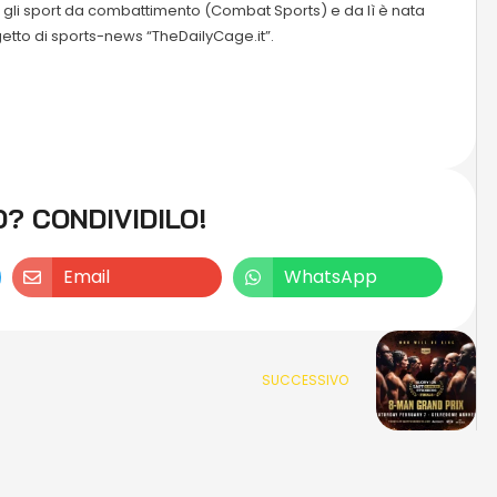
te gli sport da combattimento (Combat Sports) e da lì è nata
etto di sports-news “TheDailyCage.it”.
O? CONDIVIDILO!
Email
WhatsApp
SUCCESSIVO