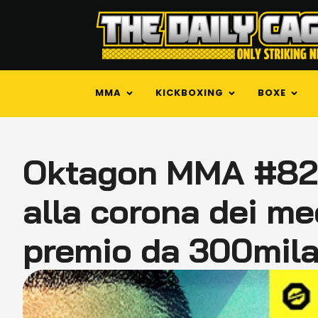
MMA
KICKBOXING
BOXE
Oktagon MMA #82 
alla corona dei me
premio da 300mila