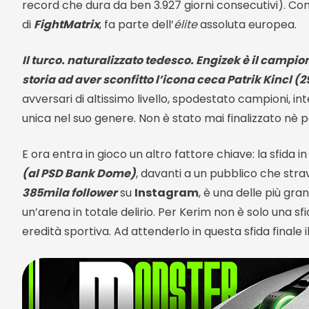
record che dura da ben 3.927 giorni consecutivi). Co
di
FightMatrix
, fa parte dell’
élite
assoluta europea.
Il turco. naturalizzato tedesco. Engizek è il campio
storia ad aver sconfitto l’icona ceca Patrik Kincl (
avversari di altissimo livello, spodestato campioni, in
unica nel suo genere. Non è stato mai finalizzato nè 
E ora entra in gioco un altro fattore chiave: la sfida 
(al PSD Bank Dome)
, davanti a un pubblico che stra
385mila follower
su
Instagram
, è una delle più gra
un’arena in totale delirio. Per Kerim non è solo una sf
eredità sportiva. Ad attenderlo in questa sfida finale 