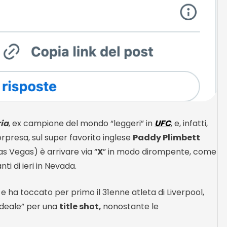
ria
, ex campione del mondo “leggeri” in
UFC
, e, infatti,
sorpresa, sul super favorito inglese
Paddy Plimbett
s Vegas) è arrivare via “
X
” in modo dirompente, come
ti di ieri in Nevada.
e ha toccato per primo il 31enne atleta di Liverpool,
ideale” per una
title shot,
nonostante le