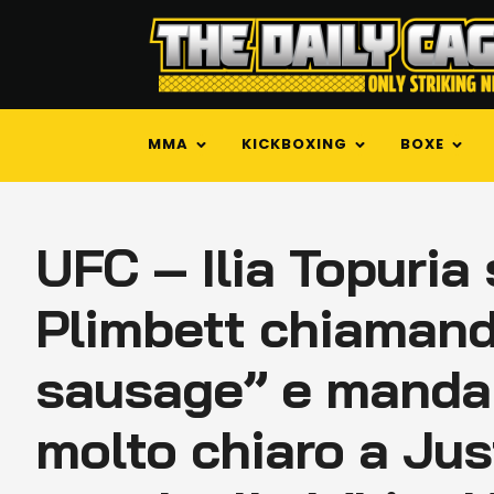
MMA
KICKBOXING
BOXE
UFC – Ilia Topuria
Plimbett chiamando
sausage” e manda
molto chiaro a Just