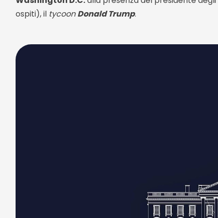
Washington D.C.
alla presenza del presidente degli S
ospiti), il
tycoon
Donald Trump
.