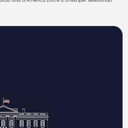
tati Uniti d’America (oltre a 5mila iper selezionati