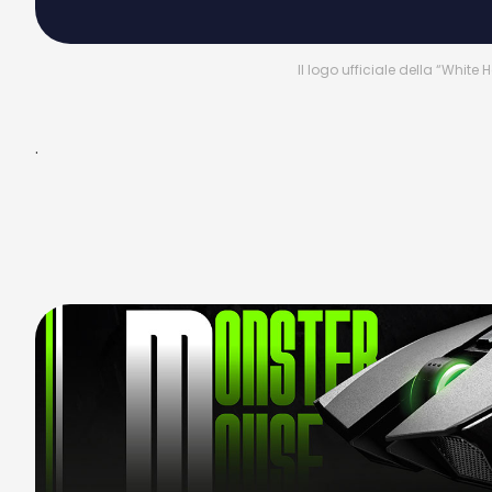
Il logo ufficiale della “Whit
.