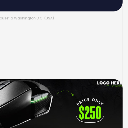
e House” a Washington D.C. (USA)