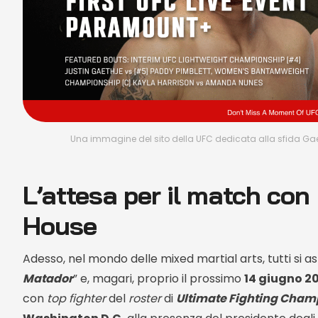
Una immagine del sito della UFC dedicata alla sfida Gae
L’attesa per il match con 
House
Adesso, nel mondo delle mixed martial arts, tutti si as
Matador
” e, magari, proprio il prossimo
14 giugno 2
con
top fighter
del
roster
di
Ultimate Fighting Cham