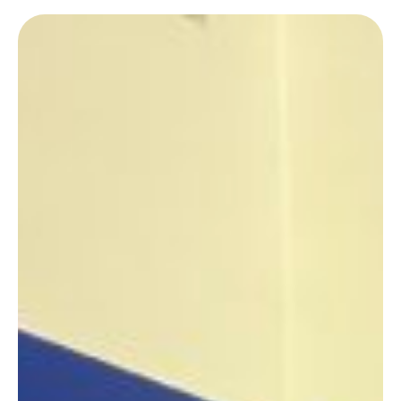
a Malta. Con questo conferimento, Andrea Presti diventa il primo
bodybuilder italiano e il primo …