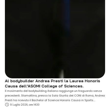
Al bodybuilder Andrea Presti la Laurea Honoris
Causa dell’ASOMI College of Sciences.
Il movimento del bodybuilding italiano raggiunge un traguardo senza
precedenti. Stamattina, presso la Sala Giunta del CONI di Roma, Andrea
Presti ha ricevuto il Bachelor of Science Honoris Causa in Sports
9 Luglio 2026, ore 14:30
Sciences and Human Performance, conferito da ASOMI College of
Sciences, istituzione accademica internazionale accreditata con sede