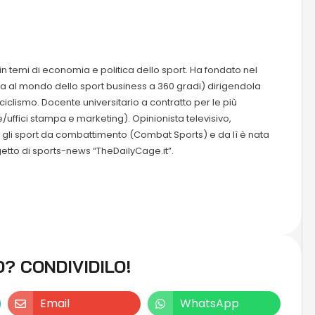
in temi di economia e politica dello sport. Ha fondato nel
a al mondo dello sport business a 360 gradi) dirigendola
l ciclismo. Docente universitario a contratto per le più
/uffici stampa e marketing). Opinionista televisivo,
te gli sport da combattimento (Combat Sports) e da lì è nata
etto di sports-news “TheDailyCage.it”.
O? CONDIVIDILO!
Email
WhatsApp