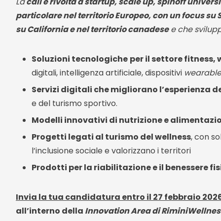
La
call è rivolta a startup, scale up, spinoff universit
particolare nel territorio Europeo, con un focus su
su California e nel territorio canadese
e che svilup
Soluzioni tecnologiche
per il settore fitness,
digitali, intelligenza artificiale, dispositivi
wearabl
Servizi digitali che migliorano l’esperienza
e del turismo sportivo.
Modelli innovativi di nutrizione e alimentazi
Progetti legati al turismo del wellness
, con so
l’inclusione sociale e valorizzano i territori
Prodotti per la riabilitazione e il benessere fi
Invia la tua candidatura entro il 27 febbraio 202
all’interno della
Innovation Area di RiminiWellnes