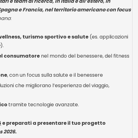
ari e team di ricerca, in Italia e all’estero, in
 Spagna e Francia, nel territorio americano con focus
pano
:
 wellness, turismo sportivo e salute
(es. applicazioni
e
).
 del consumatore
nel mondo del benessere, del fitness
one
, con un focus sulla salute e il benessere
luzioni che migliorano l’esperienza del viaggio,
sico
tramite tecnologie avanzate.
6
e preparati a presentare il tuo progetto
s 2026.