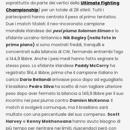
soprattutto da parte dei vertici della
Ultimate Fighting
Championship
) per un totale di 28 atleti. Tutti i
partecipanti hanno centrato il peso al primo tentativo.
Due i match titolati. Il neo-incoronato campione
mondiale irlandese dei
pesi piuma Solomon Simon
e lo
sfidante ucraino-britannico
Nik Bagley (nella foto in
primo piano)
si sono mostrati freddi, tranquilli e
concentrati sulla bilancia di CW, fermando entrambi l’ago
a 144,9 libbre. Anche i pesi medi hanno fatto segnare lo
stesso peso. Lo sfidante irlandese
Paddy McCorry
ha
registrato 184,4 libbre, prima che il campione italiano in
carica
Dario Bellandi
arrivasse poco dopo ad eguagliarlo.
Il brasiliano
Pedro Silva
ha scelto di non tagliare ulteriore
peso dopo aver fermato la bilancia a 146,9 libbre per il suo
incontro nei pesi piuma contro
Damien McKenna
. Il
match si svolgerà comunque, ma il brasiliano sarà
multato con una percentuale del suo compenso.
Scott
Harvey
e
Kenny Mokhonoana
hanno avuto bisogno di
più tempo per rientrare nei limiti, riuscendoci però con