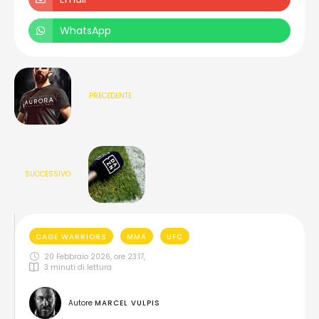
WhatsApp
PRECEDENTE
SUCCESSIVO
CAGE WARRIORS
MMA
UFC
20 Febbraio 2026, ore 23:17
,
3
 minuti di lettura
Autore 
MARCEL VULPIS