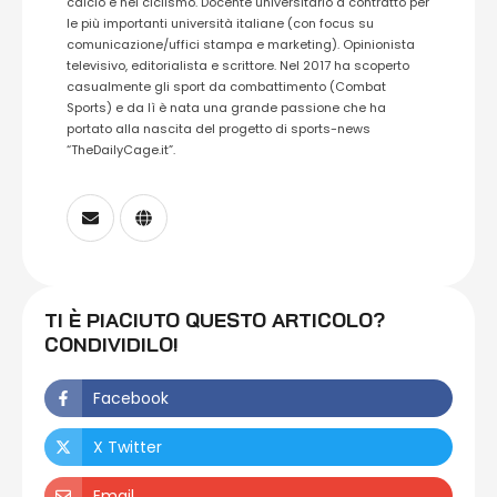
calcio e nel ciclismo. Docente universitario a contratto per
le più importanti università italiane (con focus su
comunicazione/uffici stampa e marketing). Opinionista
televisivo, editorialista e scrittore. Nel 2017 ha scoperto
casualmente gli sport da combattimento (Combat
Sports) e da lì è nata una grande passione che ha
portato alla nascita del progetto di sports-news
“TheDailyCage.it”.
TI È PIACIUTO QUESTO ARTICOLO?
CONDIVIDILO!
Facebook
X Twitter
Email