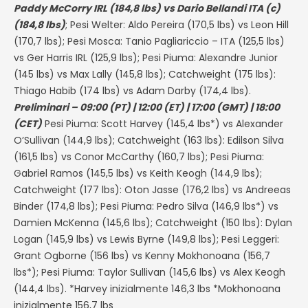
Paddy McCorry IRL (184,8 lbs) vs Dario Bellandi ITA (c)
(184,8 lbs)
; Pesi Welter: Aldo Pereira (170,5 lbs) vs Leon Hill
(170,7 lbs); Pesi Mosca: Tanio Pagliariccio – ITA (125,5 lbs)
vs Ger Harris IRL (125,9 lbs); Pesi Piuma: Alexandre Junior
(145 lbs) vs Max Lally (145,8 lbs); Catchweight (175 lbs):
Thiago Habib (174 lbs) vs Adam Darby (174,4 lbs).
Preliminari – 09:00 (PT) | 12:00 (ET) | 17:00 (GMT) | 18:00
(CET)
Pesi Piuma: Scott Harvey (145,4 lbs*) vs Alexander
O’Sullivan (144,9 lbs); Catchweight (163 lbs): Edilson Silva
(161,5 lbs) vs Conor McCarthy (160,7 lbs); Pesi Piuma:
Gabriel Ramos (145,5 lbs) vs Keith Keogh (144,9 lbs);
Catchweight (177 lbs): Oton Jasse (176,2 lbs) vs Andreeas
Binder (174,8 lbs); Pesi Piuma: Pedro Silva (146,9 lbs*) vs
Damien McKenna (145,6 lbs); Catchweight (150 lbs): Dylan
Logan (145,9 lbs) vs Lewis Byrne (149,8 lbs); Pesi Leggeri:
Grant Ogborne (156 lbs) vs Kenny Mokhonoana (156,7
lbs*); Pesi Piuma: Taylor Sullivan (145,6 lbs) vs Alex Keogh
(144,4 lbs). *Harvey inizialmente 146,3 lbs *Mokhonoana
inizialmente 156,7 lbs