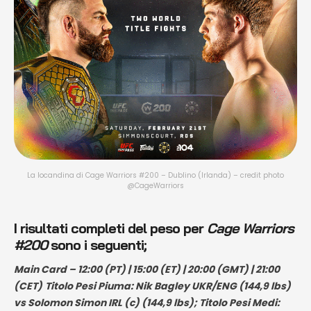
La locandina di Cage Warriors #200 – Dublino (Irlanda) – credit photo
@CageWarriors
I risultati completi del peso per
Cage Warriors
#200
sono i seguenti;
Main Card – 12:00 (PT) | 15:00 (ET) | 20:00 (GMT) | 21:00
(CET)
Titolo Pesi Piuma: Nik Bagley UKR/ENG (144,9 lbs)
vs Solomon Simon IRL (c) (144,9 lbs); Titolo Pesi Medi: