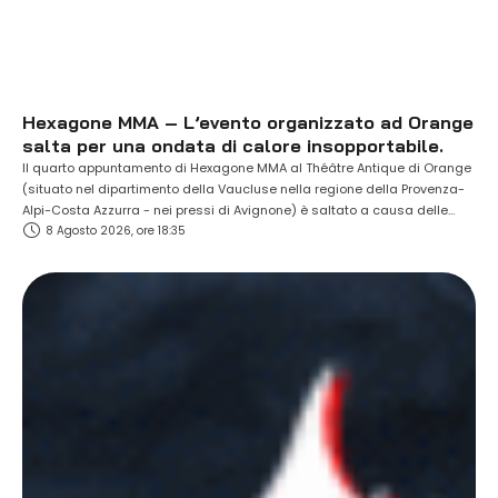
Hexagone MMA – L’evento organizzato ad Orange
salta per una ondata di calore insopportabile.
Il quarto appuntamento di Hexagone MMA al Théâtre Antique di Orange
(situato nel dipartimento della Vaucluse nella regione della Provenza-
Alpi-Costa Azzurra - nei pressi di Avignone) è saltato a causa delle
8 Agosto 2026, ore 18:35
temperature estreme presenti in loco (oltre i 37 gradi all'ombra). La card
prevedeva due incontri per il titolo e diversi nomi di primo piano …