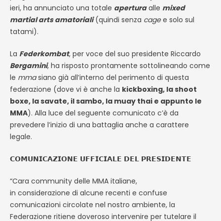
ieri, ha annunciato una totale
apertura
alle
mixed
martial arts amatoriali
(quindi senza
cage
e solo sul
tatami).
La
Federkombat
, per voce del suo presidente Riccardo
Bergamini
, ha risposto prontamente sottolineando come
le
mma
siano già all’interno del perimento di questa
federazione (dove vi è anche la
kickboxing, la shoot
boxe, la savate, il sambo, la muay thai e appunto le
MMA
). Alla luce del seguente comunicato c’è da
prevedere l’inizio di una battaglia anche a carattere
legale.
𝗖𝗢𝗠𝗨𝗡𝗜𝗖𝗔𝗭𝗜𝗢𝗡𝗘 𝗨𝗙𝗙𝗜𝗖𝗜𝗔𝗟𝗘 𝗗𝗘𝗟 𝗣𝗥𝗘𝗦𝗜𝗗𝗘𝗡𝗧𝗘
“Cara community delle MMA italiane,
in considerazione di alcune recenti e confuse
comunicazioni circolate nel nostro ambiente, la
Federazione ritiene doveroso intervenire per tutelare il