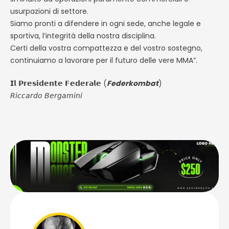
usurpazioni di settore.
Siamo pronti a difendere in ogni sede, anche legale e
sportiva, l’integrità della nostra disciplina.
Certi della vostra compattezza e del vostro sostegno,
continuiamo a lavorare per il futuro delle vere MMA”.
𝗜𝗹 𝗣𝗿𝗲𝘀𝗶𝗱𝗲𝗻𝘁𝗲 𝗙𝗲𝗱𝗲𝗿𝗮𝗹𝗲 (
Federkombat
)
𝘙𝘪𝘤𝘤𝘢𝘳𝘥𝘰 𝘉𝘦𝘳𝘨𝘢𝘮𝘪𝘯𝘪