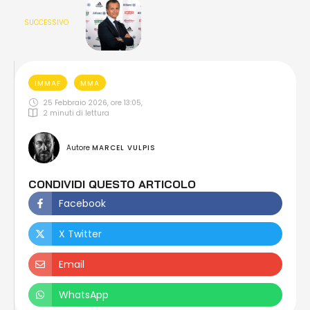
SUCCESSIVO
IMMAF
MMA
25 Febbraio 2026, ore 13:05
,
2
 minuti di lettura
Autore 
MARCEL VULPIS
CONDIVIDI QUESTO ARTICOLO
Facebook
X Twitter
Email
WhatsApp