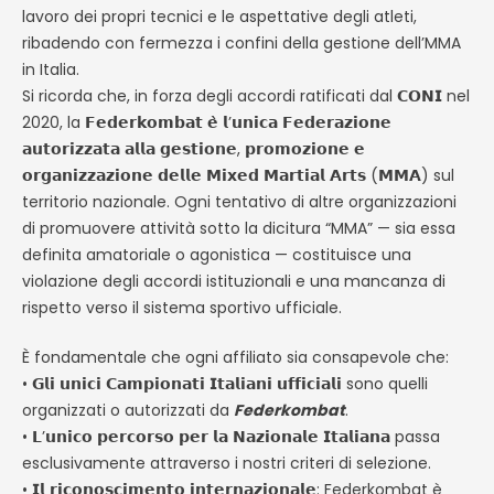
lavoro dei propri tecnici e le aspettative degli atleti,
ribadendo con fermezza i confini della gestione dell’MMA
in Italia.
Si ricorda che, in forza degli accordi ratificati dal 𝗖𝗢𝗡𝗜 nel
2020, la 𝗙𝗲𝗱𝗲𝗿𝗸𝗼𝗺𝗯𝗮𝘁 𝗲̀ 𝗹’𝘂𝗻𝗶𝗰𝗮 𝗙𝗲𝗱𝗲𝗿𝗮𝘇𝗶𝗼𝗻𝗲
𝗮𝘂𝘁𝗼𝗿𝗶𝘇𝘇𝗮𝘁𝗮 𝗮𝗹𝗹𝗮 𝗴𝗲𝘀𝘁𝗶𝗼𝗻𝗲, 𝗽𝗿𝗼𝗺𝗼𝘇𝗶𝗼𝗻𝗲 𝗲
𝗼𝗿𝗴𝗮𝗻𝗶𝘇𝘇𝗮𝘇𝗶𝗼𝗻𝗲 𝗱𝗲𝗹𝗹𝗲 𝗠𝗶𝘅𝗲𝗱 𝗠𝗮𝗿𝘁𝗶𝗮𝗹 𝗔𝗿𝘁𝘀 (𝗠𝗠𝗔) sul
territorio nazionale. Ogni tentativo di altre organizzazioni
di promuovere attività sotto la dicitura “MMA” — sia essa
definita amatoriale o agonistica — costituisce una
violazione degli accordi istituzionali e una mancanza di
rispetto verso il sistema sportivo ufficiale.
È fondamentale che ogni affiliato sia consapevole che:
• 𝗚𝗹𝗶 𝘂𝗻𝗶𝗰𝗶 𝗖𝗮𝗺𝗽𝗶𝗼𝗻𝗮𝘁𝗶 𝗜𝘁𝗮𝗹𝗶𝗮𝗻𝗶 𝘂𝗳𝗳𝗶𝗰𝗶𝗮𝗹𝗶 sono quelli
organizzati o autorizzati da
Federkombat
.
• 𝗟’𝘂𝗻𝗶𝗰𝗼 𝗽𝗲𝗿𝗰𝗼𝗿𝘀𝗼 𝗽𝗲𝗿 𝗹𝗮 𝗡𝗮𝘇𝗶𝗼𝗻𝗮𝗹𝗲 𝗜𝘁𝗮𝗹𝗶𝗮𝗻𝗮 passa
esclusivamente attraverso i nostri criteri di selezione.
• 𝗜𝗹 𝗿𝗶𝗰𝗼𝗻𝗼𝘀𝗰𝗶𝗺𝗲𝗻𝘁𝗼 𝗶𝗻𝘁𝗲𝗿𝗻𝗮𝘇𝗶𝗼𝗻𝗮𝗹𝗲: Federkombat è