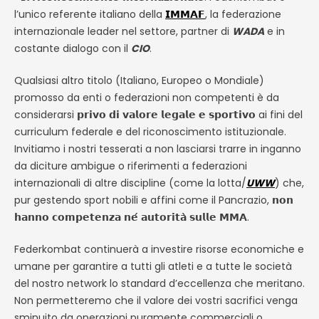
l’unico referente italiano della
𝗜𝗠𝗠𝗔𝗙
, la federazione
internazionale leader nel settore, partner di
WADA
e in
costante dialogo con il
CIO
.
Qualsiasi altro titolo (Italiano, Europeo o Mondiale)
promosso da enti o federazioni non competenti è da
considerarsi 𝗽𝗿𝗶𝘃𝗼 𝗱𝗶 𝘃𝗮𝗹𝗼𝗿𝗲 𝗹𝗲𝗴𝗮𝗹𝗲 𝗲 𝘀𝗽𝗼𝗿𝘁𝗶𝘃𝗼 ai fini del
curriculum federale e del riconoscimento istituzionale.
Invitiamo i nostri tesserati a non lasciarsi trarre in inganno
da diciture ambigue o riferimenti a federazioni
internazionali di altre discipline (come la lotta/
UWW
) che,
pur gestendo sport nobili e affini come il Pancrazio, 𝗻𝗼𝗻
𝗵𝗮𝗻𝗻𝗼 𝗰𝗼𝗺𝗽𝗲𝘁𝗲𝗻𝘇𝗮 𝗻𝗲́ 𝗮𝘂𝘁𝗼𝗿𝗶𝘁𝗮̀ 𝘀𝘂𝗹𝗹𝗲 𝗠𝗠𝗔.
Federkombat continuerà a investire risorse economiche e
umane per garantire a tutti gli atleti e a tutte le società
del nostro network lo standard d’eccellenza che meritano.
Non permetteremo che il valore dei vostri sacrifici venga
sminuito da operazioni puramente commerciali o