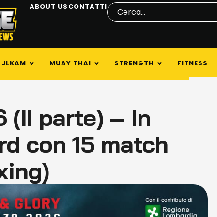
ABOUT US
CONTATTI
JLKAM
MUAY THAI
STRENGTH
FITNESS
(II parte) – In
ard con 15 match
xing)