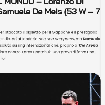
 MONDO – Lorenzo Di
 Samuele De Meis (53 W – 7
 staccato il biglietto per il Giappone e il prestigioso
de stile. Ad attenderlo
non una comparsa
, ma
Samuele
soluto sui ring internazionali che, proprio a
The Arena
llare contro Taras Hnatchuk. Una prova di forza.Una
llo.