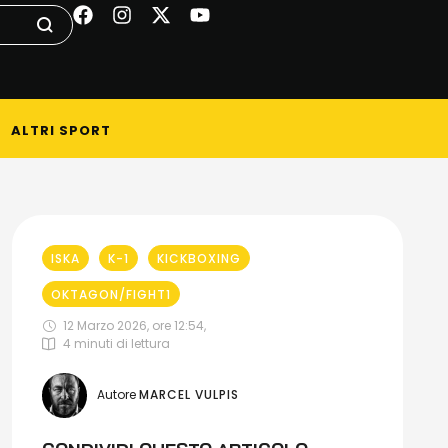
ALTRI SPORT
ISKA
K-1
KICKBOXING
OKTAGON/FIGHT1
12 Marzo 2026, ore 12:54
,
4
 minuti di lettura
Autore 
MARCEL VULPIS