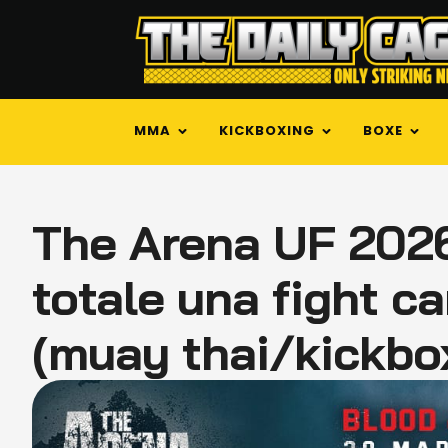
MMA
KICKBOXING
BOXE
The Arena UF 2026 
totale una fight c
(muay thai/kickbo