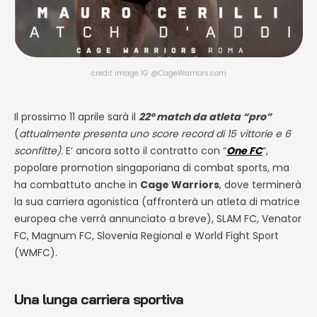
credit image IG @CageWarriors.com
Il prossimo 11 aprile sarà il
22° match da atleta “pro”
(
attualmente presenta uno score record di 15 vittorie e 6
sconfitte).
E’ ancora sotto il contratto con “
One FC
“,
popolare promotion singaporiana di combat sports, ma
ha combattuto anche in
Cage Warriors
, dove terminerà
la sua carriera agonistica (affronterà un atleta di matrice
europea che verrà annunciato a breve), SLAM FC, Venator
FC, Magnum FC, Slovenia Regional e World Fight Sport
(WMFC).
Una lunga carriera sportiva