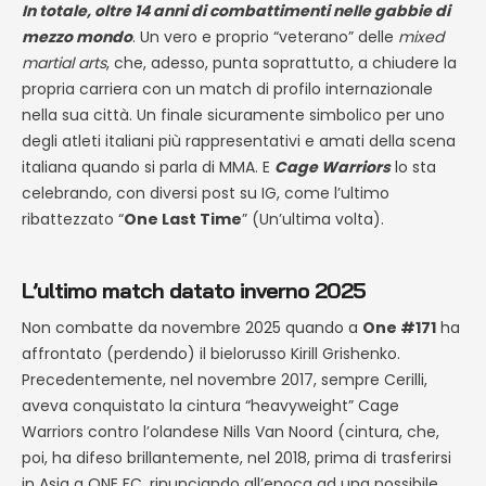
In totale, oltre 14 anni di combattimenti nelle gabbie di
mezzo mondo
. Un vero e proprio “veterano” delle
mixed
martial arts
, che, adesso, punta soprattutto, a chiudere la
propria carriera con un match di profilo internazionale
nella sua città. Un finale sicuramente simbolico per uno
degli atleti italiani più rappresentativi e amati della scena
italiana quando si parla di MMA. E
Cage Warriors
lo sta
celebrando, con diversi post su IG, come l’ultimo
ribattezzato “
One Last Time
” (Un’ultima volta).
L’ultimo match datato inverno 2025
Non combatte da novembre 2025 quando a
One #171
ha
affrontato (perdendo) il bielorusso Kirill Grishenko.
Precedentemente, nel novembre 2017, sempre Cerilli,
aveva conquistato la cintura “heavyweight” Cage
Warriors contro l’olandese Nills Van Noord (cintura, che,
poi, ha difeso brillantemente, nel 2018, prima di trasferirsi
in Asia a ONE FC, rinunciando all’epoca ad una possibile