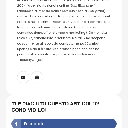
in temi di economia e politica dello sport. Ha fondato nel
2004 l’agenzia nazionale online “SportEconomy”
(dedicata al mondo dello sport business a 360 gradi)
dirigendola fino ad oggi. Ha ricoperto ruoli dirigenziali nel
calcio e nel ciclismo. Docente universitario a contratto per
le più importanti università italiane (con focus su
comunicazione/uffici stampa e marketing). Opinionista
televisivo, editorialista e scrittore. Nel 2017 ha scoperto
casualmente gli sport da combattimento (Combat
Sports) e da lì è nata una grande passione che ha
portato alla nascita del progetto di sports-news
“TheDailyCage.it”.
TI È PIACIUTO QUESTO ARTICOLO?
CONDIVIDILO!
Facebook