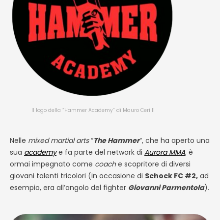
Il logo della “Hammer Academy” di Mauro Cerilli
Nelle
mixed martial arts
“
The Hammer
“, che ha aperto una
sua
academy
e fa parte del network di
Aurora MMA
, è
ormai impegnato come
coach
e scopritore di diversi
giovani talenti tricolori (in occasione di
Schock FC #2,
ad
esempio, era all’angolo del fighter
Giovanni Parmentola
).