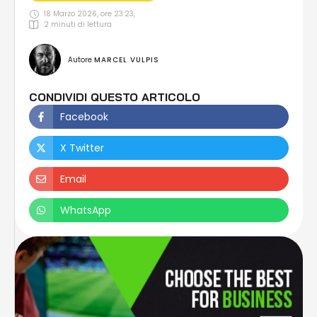
18 Marzo 2026, ore 23:23
,
2
 minuti di lettura
Autore 
MARCEL VULPIS
CONDIVIDI QUESTO ARTICOLO
Facebook
X Twitter
Email
WhatsApp