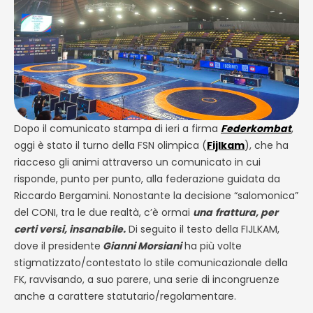
Dopo il comunicato stampa di ieri a firma
Federkombat
,
oggi è stato il turno della FSN olimpica (
Fijlkam
), che ha
riacceso gli animi attraverso un comunicato in cui
risponde, punto per punto, alla federazione guidata da
Riccardo Bergamini. Nonostante la decisione “salomonica”
del CONI, tra le due realtà, c’è ormai
una
frattura, per
certi versi, insanabile.
Di seguito il testo della FIJLKAM,
dove il presidente
Gianni Morsiani
ha più volte
stigmatizzato/contestato lo stile comunicazionale della
FK, ravvisando, a suo parere, una serie di incongruenze
anche a carattere statutario/regolamentare.