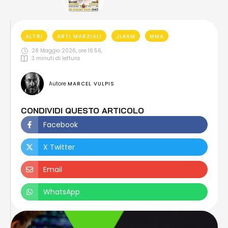
ALTRI
ARTI MARZIALI
JLKAM
MMA
28 Maggio 2026, ore 16:56
,
3
 minuti di lettura
Autore 
MARCEL VULPIS
CONDIVIDI QUESTO ARTICOLO
Facebook
X Twitter
Email
WhatsApp