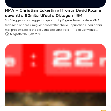
MMA – Christian Eckerlin affronta David Kozma
davanti a 60mila tifosi a Oktagon #94
Sarà leggenda vs. leggenda quando il più grande nome delle MMA
tedesche sfiderà il miglior peso welter che la Repubblica Ceca abbia
mai prodotto, nello stadio Deutsche Bank Park. Il "Re di Germania",
5 Agosto 2026, ore 23:01
Christian Eckerlin (18-8, 1 NC), affronterà l'ex campione David Kozma
(34-15) a OKTAGON #94, davanti a 60mila spettatori. Sabato 26
settembre, nella …