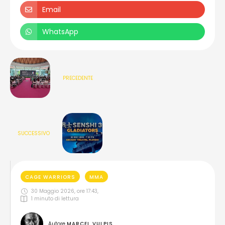
Email
WhatsApp
PRECEDENTE
SUCCESSIVO
CAGE WARRIORS
MMA
30 Maggio 2026, ore 17:43
,
1
 minuto di lettura
Autore 
MARCEL VULPIS