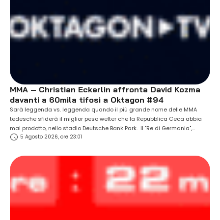
MMA – Christian Eckerlin affronta David Kozma
davanti a 60mila tifosi a Oktagon #94
Sarà leggenda vs. leggenda quando il più grande nome delle MMA
tedesche sfiderà il miglior peso welter che la Repubblica Ceca abbia
mai prodotto, nello stadio Deutsche Bank Park. Il "Re di Germania",
5 Agosto 2026, ore 23:01
Christian Eckerlin (18-8, 1 NC), affronterà l'ex campione David Kozma
(34-15) a OKTAGON #94, davanti a 60mila spettatori. Sabato 26
settembre, nella …