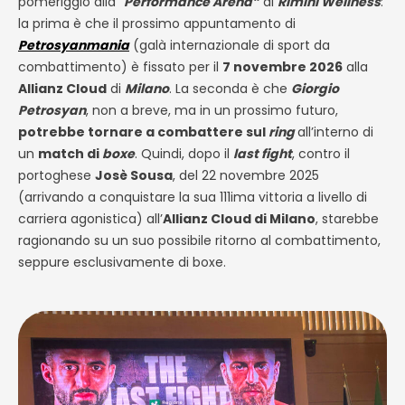
pomeriggio alla “
Performance Arena”
di
Rimini Wellness
:
la prima è che il prossimo appuntamento di
Petrosyanmania
(galà internazionale di sport da
combattimento) è fissato per il
7 novembre 2026
alla
Allianz Cloud
di
Milano
. La seconda è che
Giorgio
Petrosyan
, non a breve, ma in un prossimo futuro,
potrebbe tornare a combattere sul
ring
all’interno di
un
match di
boxe
. Quindi, dopo il
last fight
, contro il
portoghese
Josè Sousa
, del 22 novembre 2025
(arrivando a conquistare la sua 111ima vittoria a livello di
carriera agonistica) all’
Allianz Cloud di Milano
, starebbe
ragionando su un suo possibile ritorno al combattimento,
seppure esclusivamente di boxe.