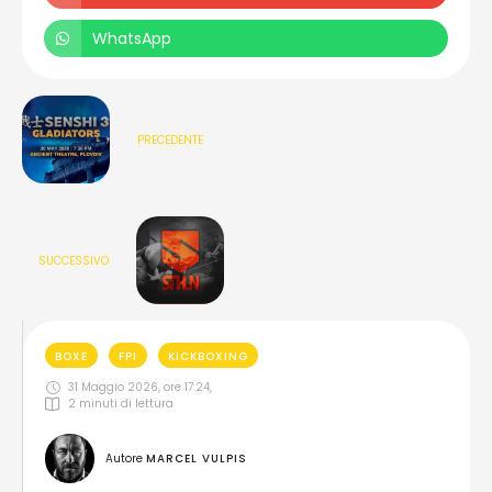
WhatsApp
PRECEDENTE
SUCCESSIVO
BOXE
FPI
KICKBOXING
31 Maggio 2026, ore 17:24
,
2
 minuti di lettura
Autore 
MARCEL VULPIS