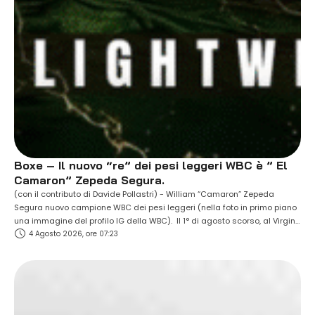
Boxe – Il nuovo “re” dei pesi leggeri WBC è ” El
Camaron” Zepeda Segura.
(con il contributo di Davide Pollastri) - William “Camaron” Zepeda
Segura nuovo campione WBC dei pesi leggeri (nella foto in primo piano
una immagine del profilo IG della WBC). Il 1° di agosto scorso, al Virgin
4 Agosto 2026, ore 07:23
Hotels di Las Vegas, il trentenne messicano di San Mateo Atenco,
reduce dalla sconfitta ai punti patita un anno …