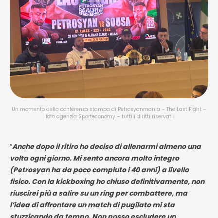
Un momento della conferenza stampa di Petrosyanmania – The Last Fight –
foto agenzia Sporteconomy – tutti i diritti riservati
“
Anche dopo il ritiro ho deciso di allenarmi almeno una
volta ogni giorno. Mi sento ancora molto integro
(Petrosyan ha da poco compiuto i 40 anni) a livello
fisico. Con la kickboxing ho chiuso definitivamente, non
riuscirei più a salire su un ring per combattere, ma
l’idea di affrontare un match di pugilato mi sta
stuzzicando da tempo. Non posso escludere un