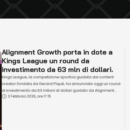
Alignment Growth porta in dote a
Kings League un round da
investimento da 63 mln di dollari.
Kings League, la competizione sportiva guidata dai content
creator fondata da Gerard Piqué, ha annunciato oggi un round
di investimento da 63 milioni di dollari guidato da Alignment
3 Febbraio 2026, ore 17:15
Growth, società di investimento statunitense nel settore media e
intrattenimento, con la partecipazione dei suoi azionisti. Dal suo
lancio in Spagna nel 2023, Kings League si è …