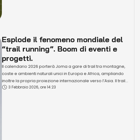
Esplode il fenomeno mondiale del
“trail running”. Boom di eventi e
progetti.
Il calendario 2026 porterà Joma a gare di trail tra montagne,
coste e ambienti naturali unici in Europa e Africa, ampliando
inoltre la propria proiezione internazionale verso l’Asia. Il trail
3 Febbraio 2026, ore 14:23
running continua a consolidarsi come una delle discipline in più
rapida crescita all’interno degli sport di endurance (dove le
componenti "resistenza" e "forza" sono al …