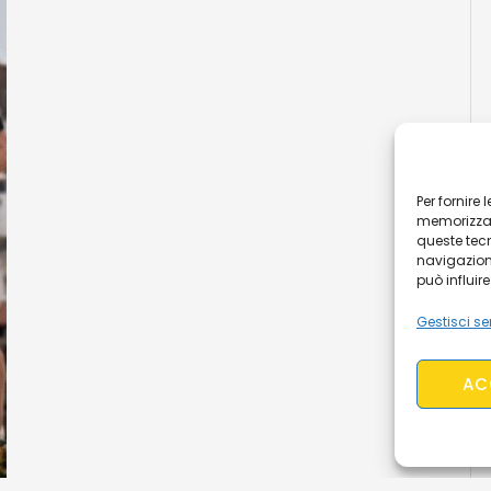
Per fornire
memorizzare
queste tec
navigazione
può influir
Gestisci ser
AC