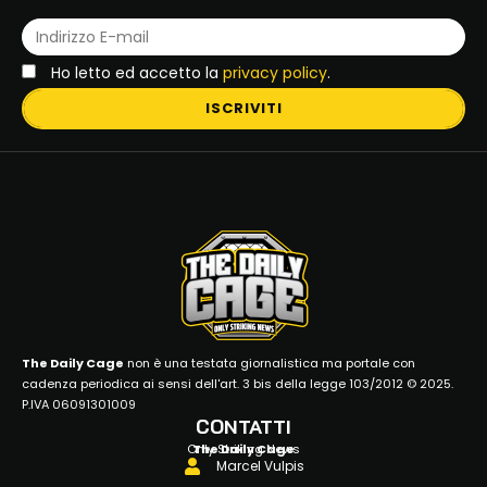
Ho letto ed accetto la
privacy policy
.
ISCRIVITI
The Daily Cage
non è una testata giornalistica ma portale con
cadenza periodica ai sensi dell'art. 3 bis della legge 103/2012 © 2025.
P.IVA 06091301009
CONTATTI
Only Striking News
The Daily Cage
Marcel Vulpis