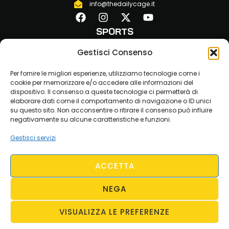
info@thedailycage.it
SPORTS
MMA
Gestisci Consenso
KICKBOXING
BOXE
Per fornire le migliori esperienze, utilizziamo tecnologie come i
JLKAM
cookie per memorizzare e/o accedere alle informazioni del
MUAY THAI
dispositivo. Il consenso a queste tecnologie ci permetterà di
elaborare dati come il comportamento di navigazione o ID unici
STRENGTH
su questo sito. Non acconsentire o ritirare il consenso può influire
FITNESS
negativamente su alcune caratteristiche e funzioni.
LINKS
ABOUT US
Gestisci servizi
CONTATTI
COOKIE POLICY
PRIVACY POLICY
ACCETTA
NEGA
VISUALIZZA LE PREFERENZE
©2026 - The Daily Cage - All Rights Reserved
- Powered by: