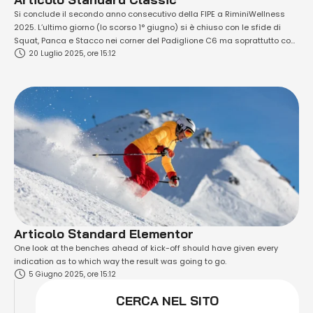
Si conclude il secondo anno consecutivo della FIPE a RiminiWellness
2025. L’ultimo giorno (lo scorso 1° giugno) si è chiuso con le sfide di
Squat, Panca e Stacco nei corner del Padiglione C6 ma soprattutto con
20 Luglio 2025, ore 15:12
il Day 2 della Finale Challenge STHLN, l’ultimo atto delle competizioni
territoriali per atleti Element. Dopo i 79 atleti scesi in gara ieri, …
Articolo Standard Elementor
One look at the benches ahead of kick-off should have given every
indication as to which way the result was going to go.
5 Giugno 2025, ore 15:12
CERCA NEL SITO