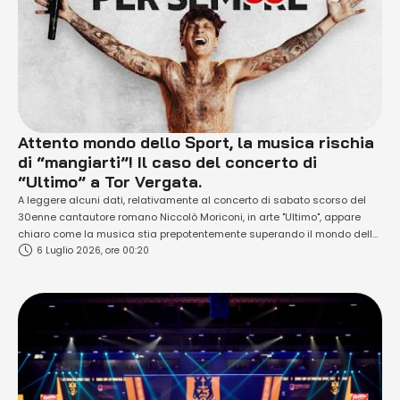
Attento mondo dello Sport, la musica rischia
di “mangiarti”! Il caso del concerto di
“Ultimo” a Tor Vergata.
A leggere alcuni dati, relativamente al concerto di sabato scorso del
30enne cantautore romano Niccolò Moriconi, in arte "Ultimo", appare
chiaro come la musica stia prepotentemente superando il mondo dello
6 Luglio 2026, ore 00:20
sport, soprattutto se ci fermiamo a confrontarli con quelli
dell'ecosistema sportivo in generale (a partire dal mondo del calcio).
Ben 250 mila paganti (molti di …