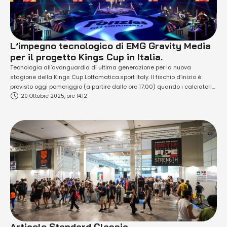
L’impegno tecnologico di EMG Gravity Media
per il progetto Kings Cup in Italia.
Tecnologia all’avanguardia di ultima generazione per la nuova
stagione della Kings Cup Lottomatica.sport Italy. Il fischio d’inizio è
previsto oggi pomeriggio (a partire dalle ore 17:00) quando i calciatori
20 Ottobre 2025, ore 14:12
del team BIGBRO entreranno in campo per affrontare gli avversari del FC
Caesar (l’ultimo match della giornata inaugurale, tra TRM FC e
Boomers, invece, è in …
Articolo Standard Classic