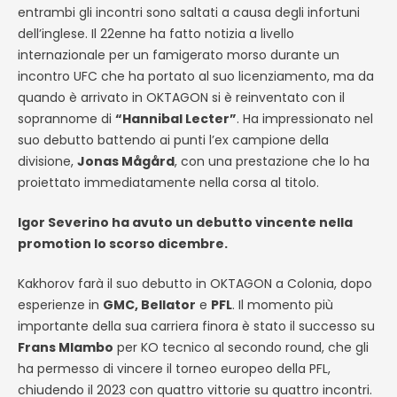
entrambi gli incontri sono saltati a causa degli infortuni
dell’inglese. Il 22enne ha fatto notizia a livello
internazionale per un famigerato morso durante un
incontro UFC che ha portato al suo licenziamento, ma da
quando è arrivato in OKTAGON si è reinventato con il
soprannome di
“Hannibal Lecter”
. Ha impressionato nel
suo debutto battendo ai punti l’ex campione della
divisione,
Jonas Mågård
, con una prestazione che lo ha
proiettato immediatamente nella corsa al titolo.
Igor Severino ha avuto un debutto vincente nella
promotion lo scorso dicembre.
Kakhorov farà il suo debutto in OKTAGON a Colonia, dopo
esperienze in
GMC, Bellator
e
PFL
. Il momento più
importante della sua carriera finora è stato il successo su
Frans Mlambo
per KO tecnico al secondo round, che gli
ha permesso di vincere il torneo europeo della PFL,
chiudendo il 2023 con quattro vittorie su quattro incontri.