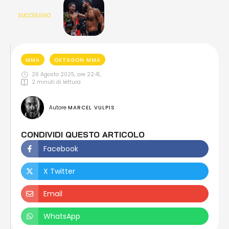
SUCCESSIVO
MMA
OKTAGON MMA
26 Agosto 2025, ore 22:41
,
2
 minuti di lettura
Autore 
MARCEL VULPIS
CONDIVIDI QUESTO ARTICOLO
Facebook
X Twitter
Email
WhatsApp