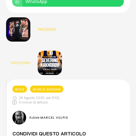
WhatsApp
PRECEDENTE
SUCCESSIVO
BOXE
WORLD BOXING
26 Agosto 2025, ore 13:55
,
4
 minuti di lettura
Autore 
MARCEL VULPIS
CONDIVIDI QUESTO ARTICOLO