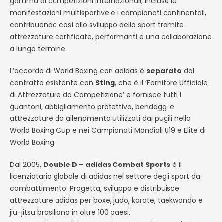
gamma di competizioni internazionali, incluse le
manifestazioni multisportive e i campionati continentali,
contribuendo così allo sviluppo dello sport tramite
attrezzature certificate, performanti e una collaborazione
a lungo termine.
L’accordo di World Boxing con adidas è
separato
dal
contratto esistente con
Sting
, che è il ‘Fornitore Ufficiale
di Attrezzature da Competizione’ e fornisce tutti i
guantoni, abbigliamento protettivo, bendaggi e
attrezzature da allenamento utilizzati dai pugili nella
World Boxing Cup e nei Campionati Mondiali U19 e Elite di
World Boxing.
Dal 2005,
Double D – adidas Combat Sports
è il
licenziatario globale di adidas nel settore degli sport da
combattimento. Progetta, sviluppa e distribuisce
attrezzature adidas per boxe, judo, karate, taekwondo e
jiu-jitsu brasiliano in oltre 100 paesi.