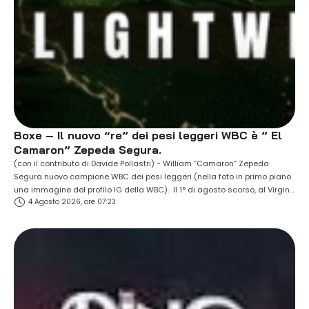
Boxe – Il nuovo “re” dei pesi leggeri WBC è ” El
Camaron” Zepeda Segura.
(con il contributo di Davide Pollastri) - William “Camaron” Zepeda
Segura nuovo campione WBC dei pesi leggeri (nella foto in primo piano
una immagine del profilo IG della WBC). Il 1° di agosto scorso, al Virgin
4 Agosto 2026, ore 07:23
Hotels di Las Vegas, il trentenne messicano di San Mateo Atenco,
reduce dalla sconfitta ai punti patita un anno …