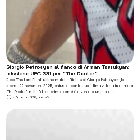
Giorgio Petrosyan al fianco di Arman Tsarukyan:
missione UFC 331 per “The Doctor”
Dopo "The Last Fight" ultimo match ufficiale di Giorgio Petrosyan (lo
scorso 22 novembre 2025) chiusosi con la sua 111ima vittoria in carriera,
"The Doctor" (nella foto in primo piano) è diventato un punto di
7 Agosto 2026, ore 15:30
riferimento assoluto per le giovani generazioni, oltre che per atleti "pro"
interessati a migliorarsi soprattutto nelle tecniche di kickboxing di cui …