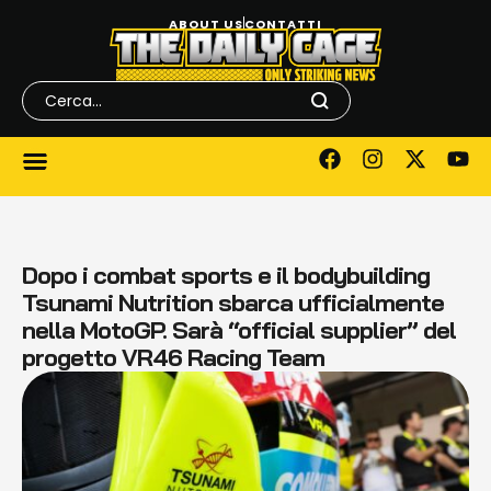
ABOUT US
CONTATTI
Dopo i combat sports e il bodybuilding
Tsunami Nutrition sbarca ufficialmente
nella MotoGP. Sarà “official supplier” del
progetto VR46 Racing Team