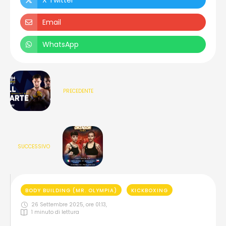
X Twitter
Email
WhatsApp
PRECEDENTE
SUCCESSIVO
BODY BUILDING (MR. OLYMPIA)
KICKBOXING
26 Settembre 2025, ore 01:13
,
1
 minuto di lettura