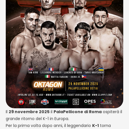
Il
29 novembre 2025
il
PalaPellicone di Roma
ospiterà il
grande ritorno del K-1 in Europa.
Per la prima volta dopo anni, il leggendario
K-1
torna