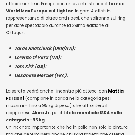
ufficialmente in Europa con un evento storico: il
torneo
World Max Europe a 4 fighter
. In gara 4 atleti in
rappresentanza di altrettanti Paesi, che saliranno sul ring
per dare spettacolo durante la 29ima edizione di
Oktagon:
Taras Hnatchuck (UKR/ITA);
Lorenzo Di Vara (ITA);
Tom Kirk (GB);
Lissandre Mercier (FRA).
La serata vedrà anche l’incontro più atteso, con
Mattia
Faraoni
(campione in carica nella categoria pesi
massimi – fino a 95 kg di peso) che affronterà il
giapponese
Akira Jr.
per il
titolo mondiale ISKA nella
categoria -95 kg
.
Un incontro importante che ha in palio non solo la cintura,
ma che determinerà anche chi sarà l’atleta che otterrà