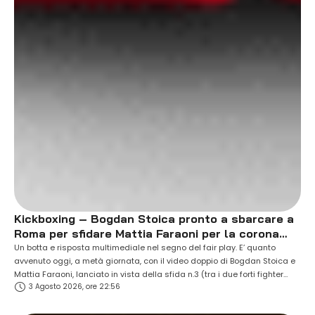
Kickboxing – Bogdan Stoica pronto a sbarcare a
Roma per sfidare Mattia Faraoni per la corona
ISKA super cruiserweight.
Un botta e risposta multimediale nel segno del fair play. E’ quanto
avvenuto oggi, a metà giornata, con il video doppio di Bogdan Stoica e
Mattia Faraoni, lanciato in vista della sfida n.3 (tra i due forti fighter
3 Agosto 2026, ore 22:56
europei), programmata al PalaPellicone di Ostia, all’interno della
cornice di “Oktagon 30 years” (si terrà sabato 05 …