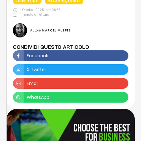
KICKBOXING
OKTAGON/FIGHT1
4 Ottobre 2025, ore 08:36
,
1
 minuto di lettura
Autore 
MARCEL VULPIS
CONDIVIDI QUESTO ARTICOLO
Facebook
X Twitter
Email
WhatsApp