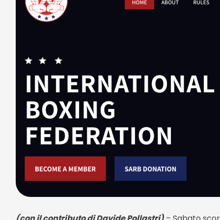
(con il contributo di Davide Pollastri)
– Sabato scor