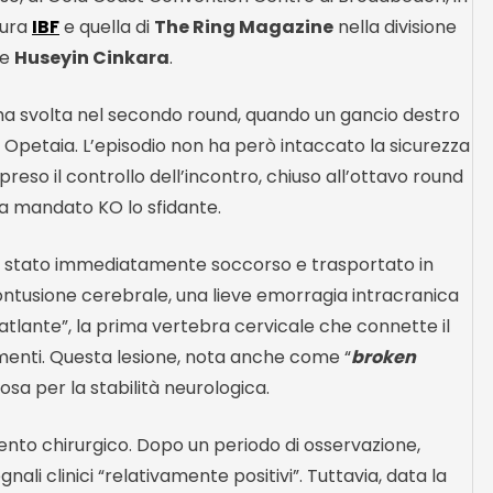
tura
IBF
e quella di
The Ring Magazine
nella divisione
he
Huseyin Cinkara
.
ima svolta nel secondo round, quando un gancio destro
i Opetaia. L’episodio non ha però intaccato la sicurezza
so il controllo dell’incontro, chiuso all’ottavo round
ha mandato KO lo sfidante.
è stato immediatamente soccorso e trasportato in
ntusione cerebrale, una lieve emorragia intracranica
atlante”, la prima vertebra cervicale che connette il
menti. Questa lesione, nota anche come “
broken
sa per la stabilità neurologica.
nto chirurgico. Dopo un periodo di osservazione,
nali clinici “relativamente positivi”. Tuttavia, data la