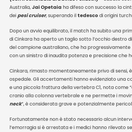
Australia,
Jai Opetaia
ha difeso con successo la cin
dei
pesi cruiser
, superando il
tedesco
di origini turc
Dopo un avvio equilibrato, il match ha subito una pr
di Cinkara ha aperto un taglio sotto l’occhio destro d
del campione australiano, che ha progressivamente pre
con un sinistro di inaudita potenza e precisione che 
Cinkara, rimasto momentaneamente privo di sensi, 
ospedale. Gli accertamenti hanno evidenziato una co
e una piccola frattura della vertebra C1, nota come “
cranio alla colonna vertebrale e ne permette i movi
neck
”, è considerata grave e potenzialmente pericolo
Fortunatamente non è stato necessario alcun interve
l’emorragia si è arrestata e i medici hanno rilevato seg