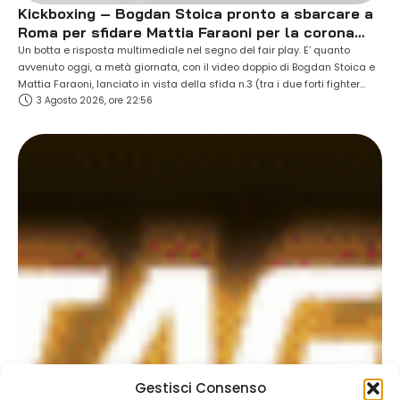
Kickboxing – Bogdan Stoica pronto a sbarcare a
Roma per sfidare Mattia Faraoni per la corona
ISKA super cruiserweight.
Un botta e risposta multimediale nel segno del fair play. E’ quanto
avvenuto oggi, a metà giornata, con il video doppio di Bogdan Stoica e
Mattia Faraoni, lanciato in vista della sfida n.3 (tra i due forti fighter
3 Agosto 2026, ore 22:56
europei), programmata al PalaPellicone di Ostia, all’interno della
cornice di “Oktagon 30 years” (si terrà sabato 05 …
Gestisci Consenso