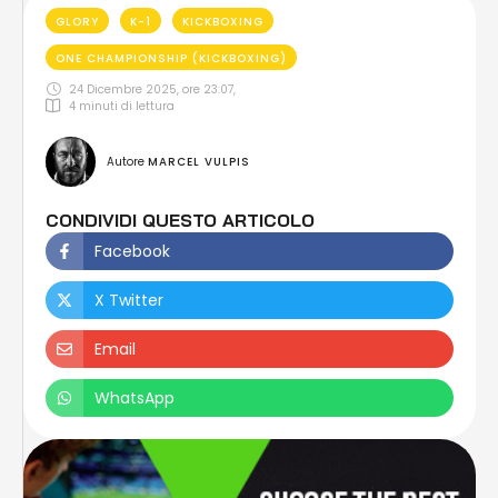
GLORY
K-1
KICKBOXING
ONE CHAMPIONSHIP (KICKBOXING)
24 Dicembre 2025, ore 23:07
,
4
 minuti di lettura
Autore 
MARCEL VULPIS
CONDIVIDI QUESTO ARTICOLO
Facebook
X Twitter
Email
WhatsApp