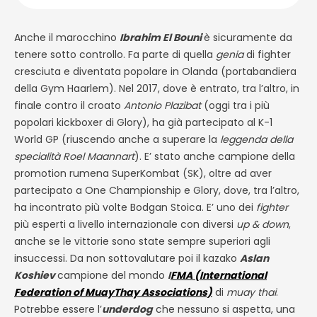
Anche il marocchino
Ibrahim El Bouni
è sicuramente da
tenere sotto controllo. Fa parte di quella
genia
di fighter
cresciuta e diventata popolare in Olanda (portabandiera
della Gym Haarlem). Nel 2017, dove è entrato, tra l’altro, in
finale contro il croato
Antonio Plazibat
(oggi tra i più
popolari kickboxer di Glory), ha già partecipato al K-1
World GP (riuscendo anche a superare la
leggenda della
specialità
Roel Maannart
). E’ stato anche campione della
promotion rumena SuperKombat (SK), oltre ad aver
partecipato a One Championship e Glory, dove, tra l’altro,
ha incontrato più volte Bodgan Stoica. E’ uno dei
fighter
più esperti a livello internazionale con diversi
up & down
,
anche se le vittorie sono state sempre superiori agli
insuccessi. Da non sottovalutare poi il kazako
Aslan
Koshiev
campione del mondo
I
FMA (International
Federation of MuayThay Associations)
di
muay thai
.
Potrebbe essere l’
underdog
che nessuno si aspetta, una