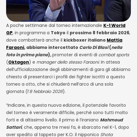
A poche settimane dal torneo internazionale
K-1 World
GP
, in programma a
Tokyo
il
prossimo 8 febbraio 2026
,
dove combatterà anche il
kickboxer italiano
Mattia
Faraoni
, abbiamo intercettato
Carlo Di Blasi
(
nella
foto in primo piano
),
promoter di eventi di
combat sports
(
Oktagon
) e
manager dello stesso Faraoni
. In attesa
dell’ufficializzazione degli abbinamenti di gara gli abbiamo
chiesto di presentarci i profili dei fighter iscritti a questo
torneo a otto, che si chiuderà nell’arco di una sola
giornata (l’
8 febbraio 2026
).
“Indicare, in questa nuova edizione, il potenziale favorito
del torneo è veramente difficile, perchè sono tutti molto
forti e di altissimo livello. Il primo è l’iraniano
Mahmoud
Sattari
, che, appena tre mesi fa, è sbarcato nel K-1, dopo
aver spedito al tappeto per K.O. il nipponico
Shota