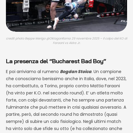
credit photo Beppe Merigo @OktagonRoma 29 novembre 2025 – Il colpo del KO di
Faraoni vs Akira Jr.
La presenza del “Bucharest Bad Boy”
E poi arriviamo al rumeno
Bogdan Stoica
. Un campione
che conosciamo benissimo anche in Italia, dove, nel 2023,
ha combattuto, a Torino, proprio contro Mattia Faraoni
(ha vinto per K.O. nel secondo round). E’ un atleta molto
forte, con colpi devastanti, che ha sempre una partenza
fulminante che può mettere in crisi qualsiasi avversario. A
partire, però, dal secondo round ha dimostrato (quasi
sempre) di subire un calo fisiologico. Negli ultimi match
ha vinto solo due sfide su otto (e ha collezionato anche