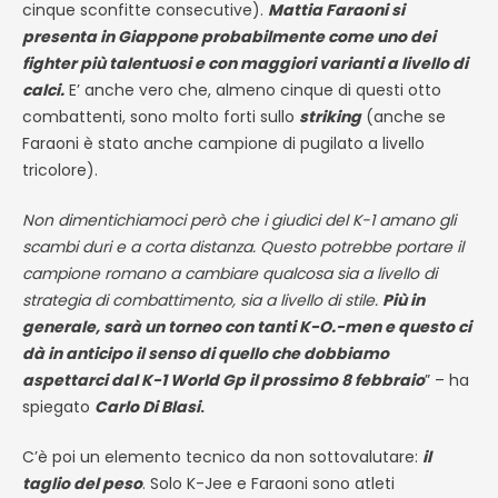
cinque sconfitte consecutive).
Mattia Faraoni si
presenta in Giappone probabilmente come uno dei
fighter più talentuosi e con maggiori varianti a livello di
calci.
E’ anche vero che, almeno cinque di questi otto
combattenti, sono molto forti sullo
striking
(anche se
Faraoni è stato anche campione di pugilato a livello
tricolore).
Non dimentichiamoci però che i giudici del K-1 amano gli
scambi duri e a corta distanza. Questo potrebbe portare il
campione romano a cambiare qualcosa sia a livello di
strategia di combattimento, sia a livello di stile.
Più in
generale, sarà un torneo con tanti K-O.-men e questo ci
dà in anticipo il senso di quello che dobbiamo
aspettarci dal K-1 World Gp il prossimo 8 febbraio
” – ha
spiegato
Carlo Di Blasi
.
C’è poi un elemento tecnico da non sottovalutare:
il
taglio del peso
. Solo K-Jee e Faraoni sono atleti