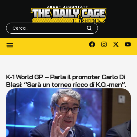
ABOUT US
CONTATTI
K-1 World GP – Parla il promoter Carlo Di
Blasi: “Sarà un torneo ricco di K.O.-men”.