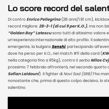
Lo score record del salen
Di contro
Enrico Pellegrino
(28 anni/1.91 cm), kickbox
record migliore:
28-3-1 (di cui 9 per K.O.)
, ma non bi
“Golden Boy” Latescu
sono tutti di altissimo valore 
un’esperienza internazionale di alto profilo. Il salen
emergente, la bulgara
Senshi
, partecipando all’eve
dove ha perso per K.O., nel match #11 della card (
KWU
nella categoria fino a 95kg), contro il
serbo
Milos Cv
prossimo 7 febbraio affronterà, nel secondo quarto di
Sofian Laidouni
). Il fighter di
Novi Sad (SRB)
l’ha mand
nonostante che, prima di questo colpo decisivo, lo s
salentino.