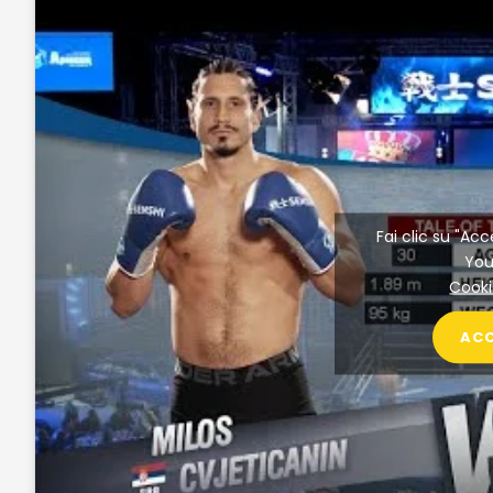
Fai clic su "Acc
Yo
Cooki
AC