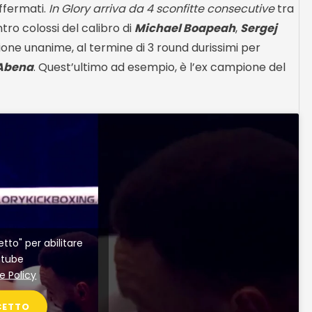
ffermati.
In Glory arriva da 4 sconfitte consecutive
tra
ro colossi del calibro di
Michael Boapeah
,
Sergej
ione unanime, al termine di 3 round durissimi per
Abena
. Quest’ultimo ad esempio, è l’ex campione del
etto" per abilitare
utube
e Policy
CETTO