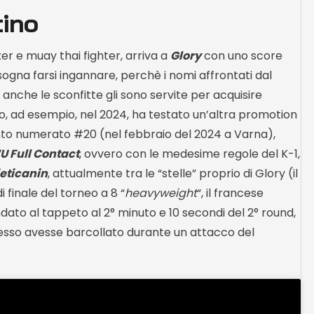
tino
er e muay thai fighter, arriva a
Glory
con uno score
sogna farsi ingannare, perchè i nomi affrontati dal
e anche le sconfitte gli sono servite per acquisire
tino, ad esempio, nel 2024, ha testato un’altra promotion
nto numerato #20 (nel febbraio del 2024 a Varna),
 Full Contact
, ovvero con le medesime regole del K-1,
jeticanin
, attualmente tra le “stelle” proprio di Glory (il
 finale del torneo a 8 “
heavyweight
“, il francese
ato al tappeto al 2° minuto e 10 secondi del 2° round,
tesso avesse barcollato durante un attacco del