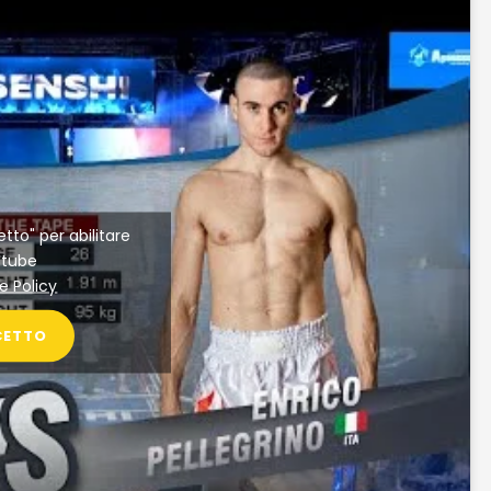
etto" per abilitare
utube
e Policy
CETTO