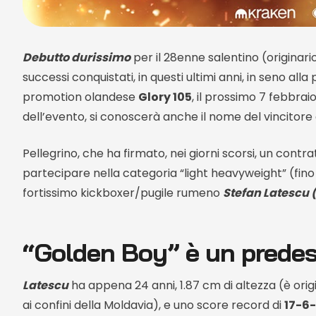
Debutto durissimo
per il 28enne salentino (originari
successi conquistati, in questi ultimi anni, in seno al
promotion olandese
Glory 105
, il prossimo 7 febbrai
dell’evento, si conoscerà anche il nome del vincitore 
Pellegrino, che ha firmato, nei giorni scorsi, un contr
partecipare nella categoria “light heavyweight” (fino
fortissimo kickboxer/pugile rumeno
Stefan Latescu 
“Golden Boy” è un predes
Latescu
ha appena 24 anni, 1.87 cm di altezza (è origin
ai confini della Moldavia), e uno score record di
17-6