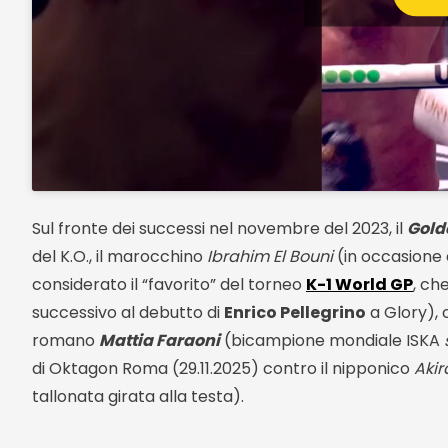
Sul fronte dei successi nel novembre del 2023, il
Golde
del K.O., il marocchino
Ibrahim El Bouni
(in occasione di
considerato il “favorito” del torneo
K-1 World GP
, ch
successivo al debutto di
Enrico Pellegrino
a Glory), c
romano
Mattia Faraoni
(bicampione mondiale ISKA
di Oktagon Roma (29.11.2025) contro il nipponico
Aki
tallonata girata alla testa).