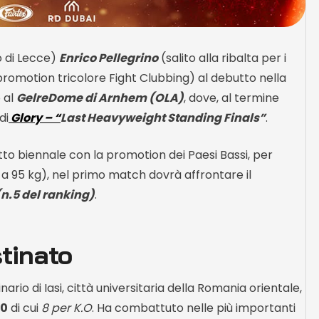
o di Lecce)
Enrico Pellegrino
(salito alla ribalta per i
la promotion tricolore Fight Clubbing) al debutto nella
o al
GelreDome di Arnhem (OLA)
, dove, al termine
di
Glory – “
Last Heavyweight Standing Finals”
.
atto biennale con la promotion dei Paesi Bassi, per
 a 95 kg), nel primo match dovrà affrontare il
(n.5 del ranking)
.
tinato
ario di Iasi, città universitaria della Romania orientale,
-0
di cui
8 per K.O
. Ha combattuto nelle più importanti