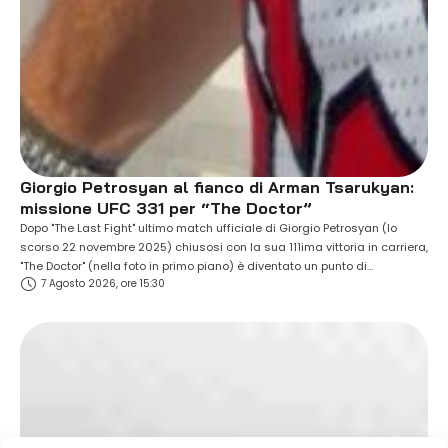
Giorgio Petrosyan al fianco di Arman Tsarukyan:
missione UFC 331 per “The Doctor”
Dopo "The Last Fight" ultimo match ufficiale di Giorgio Petrosyan (lo
scorso 22 novembre 2025) chiusosi con la sua 111ima vittoria in carriera,
"The Doctor" (nella foto in primo piano) è diventato un punto di
7 Agosto 2026, ore 15:30
riferimento assoluto per le giovani generazioni, oltre che per atleti "pro"
interessati a migliorarsi soprattutto nelle tecniche di kickboxing di cui …