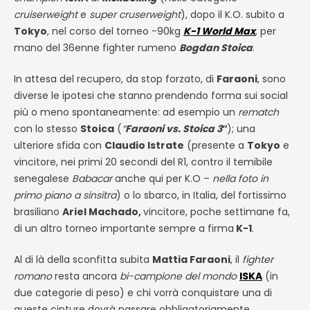
cruiserweight
e
super cruserweight
), dopo il K.O. subito a
Tokyo
, nel corso del torneo -90kg
K-1 World Max
, per
mano del 36enne fighter rumeno
Bogdan Stoica
.
In attesa del recupero, da stop forzato, di
Faraoni
, sono
diverse le ipotesi che stanno prendendo forma sui social
più o meno spontaneamente: ad esempio un
rematch
con lo stesso
Stoica
(
“
Faraoni vs. Stoica 3″
); una
ulteriore sfida con
Claudio Istrate
(presente a
Tokyo
e
vincitore, nei primi 20 secondi del R1, contro il temibile
senegalese
Babacar
anche qui per K.O –
nella foto in
primo piano a sinsitra
) o lo sbarco, in Italia, del fortissimo
brasiliano
Ariel Machado,
vincitore, poche settimane fa,
di un altro torneo importante sempre a firma
K-1
.
Al di là della sconfitta subita
Mattia Faraoni
, il
fighter
romano
resta ancora
bi-campione del mondo
ISKA
(in
due categorie di peso) e chi vorrà conquistare una di
queste cinture dovrà passare obbligatoriamente