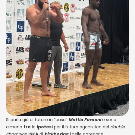
Si parla già di futuro in “casa”
Mattia Faraoni
e sono
almeno
tre
le
ipotesi
per il futuro agonistico del
double
champion
ISKA
di
kickboxing
(nelle categorie