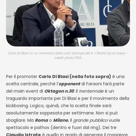
Carlo Di Blasi in un momento della conf stampa del K-1 World Gp as tokyo –
credit photo ISKA
Per il promoter
Carlo Di Blasi (nella foto sopra)
è una
scelta centrale, perchè l’
opponent
di Faraoni farà parte
del main event di
Oktagon n.30
. Il
trentennale
è un
traguardo importante per Di Blasi e per il movimento della
kickboxing. Logico, quindi, che la scelta finale sarà
assolutamente soppesata per settimane. Non si può
sbagliare. Ma
Roma
o
Milano
, il
grande pubblico
vuole
spettacolo e pathos (dentro e fuori dal ring). Dei tre
Claudio Istrate
è quello in grado di generare il maggiore