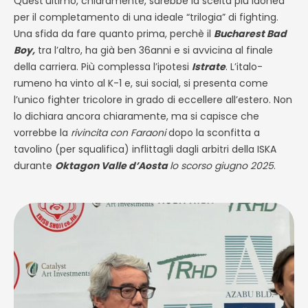
Quest’ultimo, chiaramente, sarebbe la scelta più idonea
per il completamento di una ideale “trilogia” di fighting.
Una sfida da fare quanto prima, perchè il
Bucharest Bad
Boy,
tra l’altro, ha già ben 36anni e si avvicina al finale
della carriera. Più complessa l’ipotesi
Istrate
. L’italo-
rumeno ha vinto al K-1 e, sui social, si presenta come
l’unico fighter tricolore in grado di eccellere all’estero. Non
lo dichiara ancora chiaramente, ma si capisce che
vorrebbe la
rivincita con Faraoni
dopo la sconfitta a
tavolino (per squalifica) inflittagli dagli arbitri della ISKA
durante
Oktagon Valle d’Aosta
lo scorso giugno 2025
.