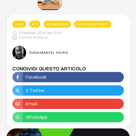
ISKA
K-1
KICKBOXING
OKTAGON/FIGHT1
13 Febbraio 2026, ore 23:06
,
3
 minuti di lettura
Autore 
MARCEL VULPIS
CONDIVIDI QUESTO ARTICOLO
Facebook
X Twitter
Email
WhatsApp