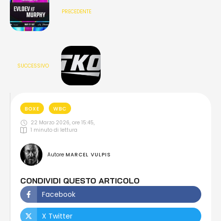
PRECEDENTE
SUCCESSIVO
BOXE
WBC
22 Marzo 2026, ore 15:45
,
1
 minuto di lettura
Autore 
MARCEL VULPIS
CONDIVIDI QUESTO ARTICOLO
Facebook
X Twitter