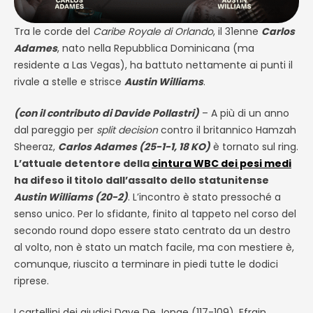
Tra le corde del
Caribe Royale di Orlando
, il 31enne
Carlos
Adames
, nato nella Repubblica Dominicana (ma
residente a Las Vegas), ha battuto nettamente ai punti il
rivale a stelle e strisce
Austin Williams
.
(con il contributo di Davide Pollastri)
– A più di un anno
dal pareggio per
split decision
contro il britannico Hamzah
Sheeraz,
Carlos Adames (25-1-1, 18 KO)
è tornato sul ring.
L’attuale detentore della
cintura WBC dei pesi medi
ha difeso il titolo dall’assalto dello statunitense
Austin Williams (20-2)
. L’incontro è stato pressoché a
senso unico. Per lo sfidante, finito al tappeto nel corso del
secondo round dopo essere stato centrato da un destro
al volto, non è stato un match facile, ma con mestiere è,
comunque, riuscito a terminare in piedi tutte le dodici
riprese.
I cartellini dei giudici Dave De Jonge (117-109), Efrain