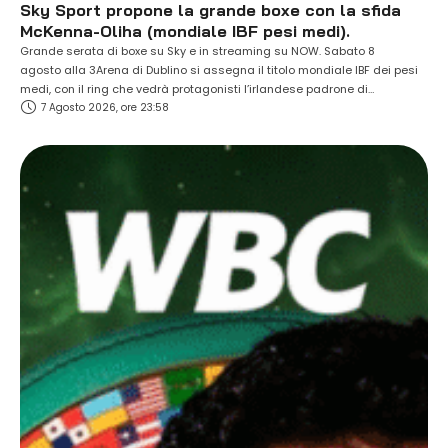
Sky Sport propone la grande boxe con la sfida
McKenna-Oliha (mondiale IBF pesi medi).
Grande serata di boxe su Sky e in streaming su NOW. Sabato 8
agosto alla 3Arena di Dublino si assegna il titolo mondiale IBF dei pesi
medi, con il ring che vedrà protagonisti l’irlandese padrone di
7 Agosto 2026, ore 23:58
casa Aaron McKenna e l’azzurro Etinosa Oliha. Grande attesa per il
28enne piemontese (vive e si allena nell'astigiano) soprannominato “El
Chapo” - imbattuto come il suo avversario nella carriera …