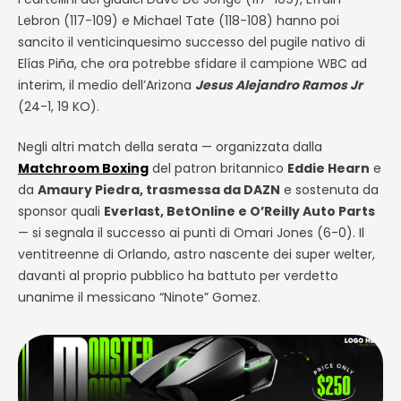
Lebron (117-109) e Michael Tate (118-108) hanno poi
sancito il venticinquesimo successo del pugile nativo di
Elías Piña, che ora potrebbe sfidare il campione WBC ad
interim, il medio dell’Arizona
Jesus Alejandro Ramos Jr
(24-1, 19 KO).
Negli altri match della serata — organizzata dalla
Matchroom Boxing
del patron britannico
Eddie Hearn
e
da
Amaury Piedra, trasmessa da DAZN
e sostenuta da
sponsor quali
Everlast, BetOnline e O’Reilly Auto Parts
— si segnala il successo ai punti di Omari Jones (6-0). Il
ventitreenne di Orlando, astro nascente dei super welter,
davanti al proprio pubblico ha battuto per verdetto
unanime il messicano “Ninote” Gomez.