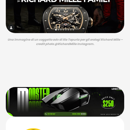
Una immagine di un soggetto adv di Ilia Topuria per gli orologi Richard Mille –
credit photo @RichardMille Instagram.