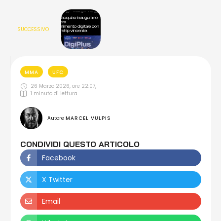
SUCCESSIVO
MMA
UFC
26 Marzo 2026, ore 22:07
,
1
 minuto di lettura
Autore 
MARCEL VULPIS
CONDIVIDI QUESTO ARTICOLO
Facebook
X Twitter
Email