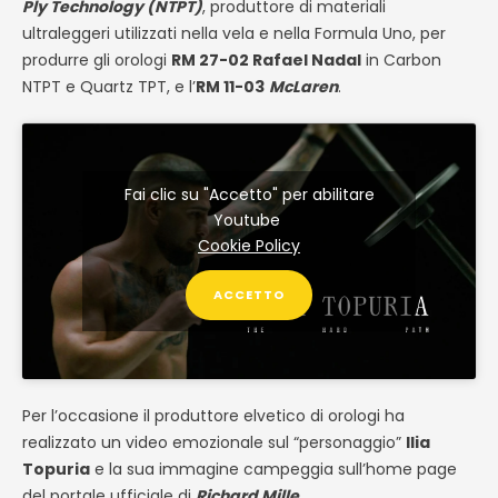
Ply Technology (NTPT)
, produttore di materiali
ultraleggeri utilizzati nella vela e nella Formula Uno, per
produrre gli orologi
RM 27-02 Rafael Nadal
in Carbon
NTPT e Quartz TPT, e l’
RM 11-03
McLaren
.
Fai clic su "Accetto" per abilitare
Youtube
Cookie Policy
ACCETTO
Per l’occasione il produttore elvetico di orologi ha
realizzato un video emozionale sul “personaggio”
Ilia
Topuria
e la sua immagine campeggia sull’home page
del portale ufficiale di
Richard Mille
.