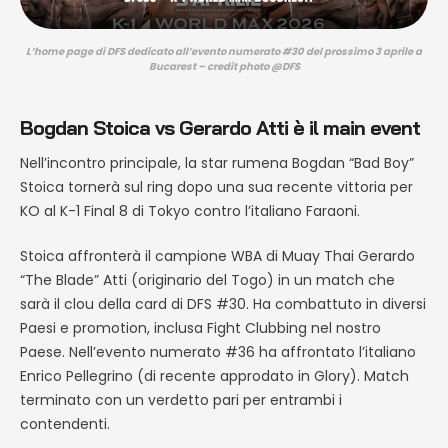
L’home page di DFS dedicato all’evento numerato #30 del prossimo 3 aprile a
Bucarest – credit photo @DFS
Bogdan Stoica vs Gerardo Atti è il main event
Nell’incontro principale, la star rumena Bogdan “Bad Boy”
Stoica tornerà sul ring dopo una sua recente vittoria per
KO al K-1 Final 8 di Tokyo contro l’italiano Faraoni.
Stoica affronterà il campione WBA di Muay Thai Gerardo
“The Blade” Atti (originario del Togo) in un match che
sarà il clou della card di DFS #30. Ha combattuto in diversi
Paesi e promotion, inclusa Fight Clubbing nel nostro
Paese. Nell’evento numerato #36 ha affrontato l’italiano
Enrico Pellegrino (di recente approdato in
Glory
). Match
terminato con un verdetto pari per entrambi i
contendenti.