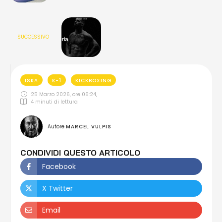
SUCCESSIVO
ISKA
K-1
KICKBOXING
25 Marzo 2026, ore 06:24
,
4
 minuti di lettura
Autore 
MARCEL VULPIS
CONDIVIDI QUESTO ARTICOLO
Facebook
X Twitter
Email