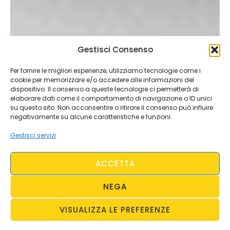
Gestisci Consenso
Kickboxing – Bogdan Stoica pronto a sbarcare a
Roma per sfidare Mattia Faraoni per la corona
Per fornire le migliori esperienze, utilizziamo tecnologie come i
ISKA super cruiserweight.
Un botta e risposta multimediale nel segno del fair play. E’ quanto
cookie per memorizzare e/o accedere alle informazioni del
avvenuto oggi, a metà giornata, con il video doppio di Bogdan Stoica e
dispositivo. Il consenso a queste tecnologie ci permetterà di
elaborare dati come il comportamento di navigazione o ID unici
Mattia Faraoni, lanciato in vista della sfida n.3 (tra i due forti fighter
su questo sito. Non acconsentire o ritirare il consenso può influire
3 Agosto 2026, ore 22:56
europei), programmata al PalaPellicone di Ostia, all’interno della
negativamente su alcune caratteristiche e funzioni.
cornice di “Oktagon 30 years” (si terrà sabato 05 …
Gestisci servizi
ACCETTA
NEGA
VISUALIZZA LE PREFERENZE