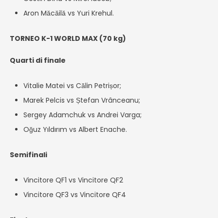
Aron Măcăilă vs Yuri Krehul.
TORNEO K-1 WORLD MAX (70 kg)
Quarti di finale
Vitalie Matei vs Călin Petrișor;
Marek Pelcis vs Ștefan Vrânceanu;
Sergey Adamchuk vs Andrei Varga;
Oğuz Yıldırım vs Albert Enache.
Semifinali
Vincitore QF1 vs Vincitore QF2
Vincitore QF3 vs Vincitore QF4