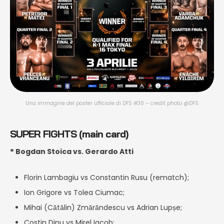
Una immagine del poster ufficiale di DFS #30 – credit photo @DFS
SUPER FIGHTS (main card)
° Bogdan Stoica vs. Gerardo Atti
Florin Lambagiu vs Constantin Rusu (rematch);
Ion Grigore vs Tolea Ciumac;
Mihai (Cătălin) Zmărăndescu vs Adrian Lupșe;
Costin Dinu vs Mirel Iacob;