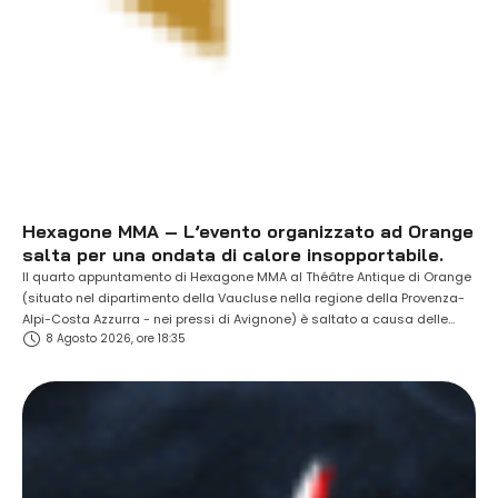
Hexagone MMA – L’evento organizzato ad Orange
salta per una ondata di calore insopportabile.
Il quarto appuntamento di Hexagone MMA al Théâtre Antique di Orange
(situato nel dipartimento della Vaucluse nella regione della Provenza-
Alpi-Costa Azzurra - nei pressi di Avignone) è saltato a causa delle
8 Agosto 2026, ore 18:35
temperature estreme presenti in loco (oltre i 37 gradi all'ombra). La card
prevedeva due incontri per il titolo e diversi nomi di primo piano …