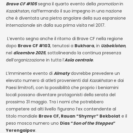
Brave CF #105
segna il quarto evento della
promotion
in
Kazakhstan
, riaffermando il suo impegno in una nazione
che è diventata una pietra angolare della sua espansione
internazionale sin dalla sua prima visita nel 2017.
L’evento segna anche il ritorno di Brave CF nella regione
dopo
Brave CF #103
, tenutosi a
Bukhara
, in
Uzbekistan
,
nel
dicembre 2025
, sottolineando la continua presenza
dell’organizzazione in tutta l’
Asia centrale
.
L’imminente evento di
Almaty
dovrebbe prevedere un
elevato numero di atleti provenienti dal
Kazakhstan
e dai
Paesi limitrofi, con la possibilità che proprio i beniamini
locali possano diventare protagonisti della serata del
prossimo 31 maggio. Tra i nomi che potrebbero
competere ad alti livello figurano l’ex contendente al
titolo mondiale
Brave CF, Rauan “Shymyr” Bekbolat
e il
peso mosca numero uno
Dias “
Son of the Steppes
”
Yerengaipov
.