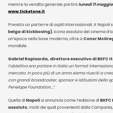
mentre la vendita generale partirà
lunedi 11 maggio
www.ticketone.it
Previsto un parterre di ospiti internazionali. A Napoli
belga di kickboxing)
, icona assoluta del cinema d’a
un’epoca nella boxe moderna, oltre a
Conor McGreg
mondiale.
Gabriel Rapisarda,
direttore esecutivo di BKFC It
l’obiettivo era portare in Italia un format internazio
mercato. In poco più di un anno siamo riusciti a crea
con grandi broadcaster, sponsor e istituzioni dello sp
Penelope Foundation…
”
.
Quella di
Napoli
si annuncia come l’edizione di
BKFC 
assoluto
, molti dei quali provenienti dalla Campania,