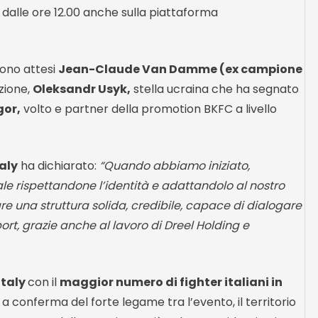
dalle ore 12.00 anche sulla piattaforma
 sono attesi
Jean-Claude Van Damme (ex campione
zione,
Oleksandr Usyk,
stella ucraina che ha segnato
or,
volto e partner della promotion BKFC a livello
aly
ha dichiarato:
“Quando abbiamo iniziato,
nale rispettandone l’identità e adattandolo al nostro
re una struttura solida, credibile, capace di dialogare
ort, grazie anche al lavoro di Dreel Holding e
Italy
con il
maggior numero di fighter italiani in
 a conferma del forte legame tra l’evento, il territorio