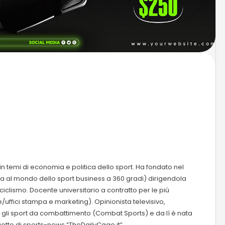
in temi di economia e politica dello sport. Ha fondato nel
a al mondo dello sport business a 360 gradi) dirigendola
l ciclismo. Docente universitario a contratto per le più
/uffici stampa e marketing). Opinionista televisivo,
te gli sport da combattimento (Combat Sports) e da lì è nata
etto di sports-news “TheDailyCage.it”.