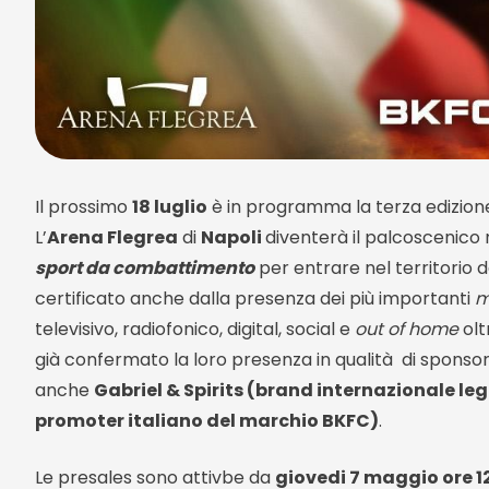
Il prossimo
18 luglio
è in programma la terza edizione
L’
Arena Flegrea
di
Napoli
diventerà il palcoscenico
sport da combattimento
per entrare nel territorio de
certificato anche dalla presenza dei più importanti
m
televisivo, radiofonico, digital, social e
out of home
olt
già confermato la loro presenza in qualità di sponsor
anche
Gabriel & Spirits (brand internazionale le
promoter italiano del marchio BKFC)
.
Le presales sono attivbe da
giovedi 7 maggio ore 1