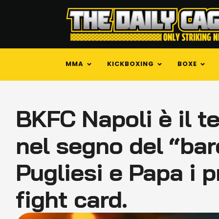
MMA
KICKBOXING
BOXE
BKFC Napoli è il te
nel segno del “bar
Pugliesi e Papa i p
fight card.