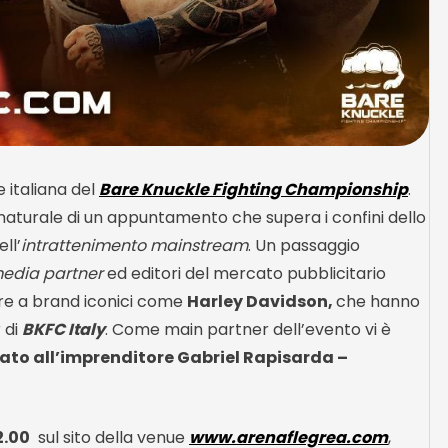
 italiana del
Bare Knuckle Fighting Championship
.
 naturale di un appuntamento che supera i confini dello
ll’
intrattenimento mainstream
. Un passaggio
edia partner
ed editori del mercato pubblicitario
re a brand iconici come
Harley Davidson,
che hanno
 di
BKFC Italy
. Come main partner dell’evento vi è
gato all’imprenditore Gabriel Rapisarda –
2.00
sul sito della venue
www.arenaflegrea.com
,