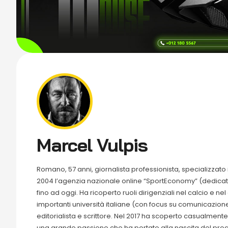
Marcel Vulpis
Romano, 57 anni, giornalista professionista, specializzato 
2004 l’agenzia nazionale online “SportEconomy” (dedicat
fino ad oggi. Ha ricoperto ruoli dirigenziali nel calcio e ne
importanti università italiane (con focus su comunicazione
editorialista e scrittore. Nel 2017 ha scoperto casualmen
una grande passione che ha portato alla nascita del prog