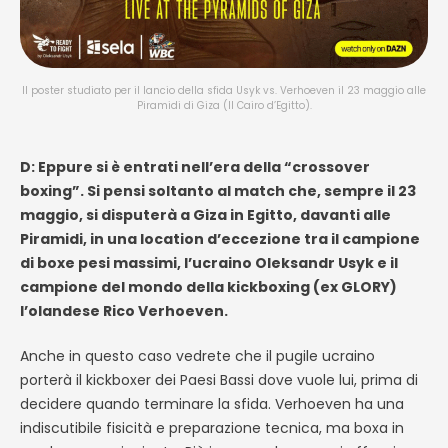
Il poster studiato per il lancio della sfida Usyk vs. Verhoeven il 23 maggio alle
Piramidi di Giza (Il Cairo d’Egitto).
D: Eppure si è entrati nell’era della “crossover
boxing”. Si pensi soltanto al match che, sempre il 23
maggio, si disputerà a Giza in Egitto, davanti alle
Piramidi, in una location d’eccezione tra il campione
di boxe pesi massimi, l’ucraino
Oleksandr Usyk
e il
campione del mondo della kickboxing (ex GLORY)
l’olandese Rico Verhoeven.
Anche in questo caso vedrete che il pugile ucraino
porterà il kickboxer dei Paesi Bassi dove vuole lui, prima di
decidere quando terminare la sfida. Verhoeven ha una
indiscutibile fisicità e preparazione tecnica, ma boxa in