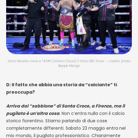
Dario Morello vince a TAF#11 (Allianz Cloud) il titolo EBU Silver. – credits photo
Beppe Merigo
D: Il fatto che abbia una storia da “calciante” ti
preoccupa?
Arriva dal “sabbione” di Santa Croce, a Firenze, ma il
pugilato è un’altra cosa
. Non c’entra nulla con il calcio
storico fiorentino. Stiamo parlando di due cose
completamente differenti. Sabato 23 maggio entra nel
mio mondo, il pugilato professionistico. Chiaramente