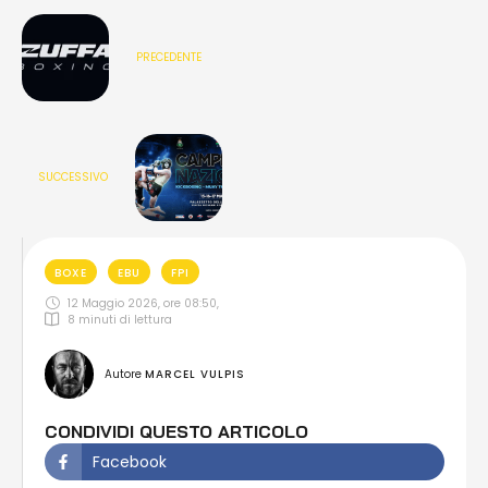
PRECEDENTE
SUCCESSIVO
BOXE
EBU
FPI
12 Maggio 2026, ore 08:50
,
8
 minuti di lettura
Autore 
MARCEL VULPIS
CONDIVIDI QUESTO ARTICOLO
Facebook