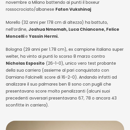
novembre a Milano battendo ai punti il boxeur
rossocrociato/albanese
Faton Vukshinaj
Morello (32 anni per 178 cm di altezza) ha battuto,
nell’ordine,
Joshua Nmomah, Luca Chiancone, Felice
Moncelli
e
Yassin Hermi.
Bologna (29 anni per 1.78 cm), ex campione italiano super
welter, ha vinto ai punti lo scorso 8 marzo contro
Nicholas Esposito
(26-1-0), unico vero test probante
della sua carriera (assieme al pari conquistato con
Damiano Falcinelli: score di 16-2-0). Andando infatti ad
analizzare il suo palmares ben 8 sono con pugili che
presentavano score molto penalizzanti (alcuni suoi
precedenti avversari presentavano 67, 78 o ancora 43
sconfitte in carriera).