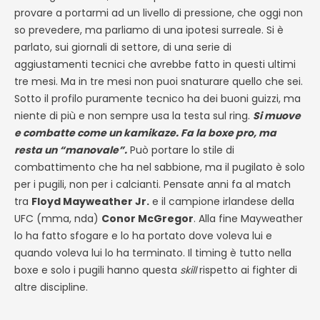
provare a portarmi ad un livello di pressione, che oggi non
so prevedere, ma parliamo di una ipotesi surreale. Si è
parlato, sui giornali di settore, di una serie di
aggiustamenti tecnici che avrebbe fatto in questi ultimi
tre mesi. Ma in tre mesi non puoi snaturare quello che sei.
Sotto il profilo puramente tecnico ha dei buoni guizzi, ma
niente di più e non sempre usa la testa sul ring.
Si muove
e combatte come un kamikaze. Fa la boxe pro, ma
resta un “manovale”.
Può portare lo stile di
combattimento che ha nel sabbione, ma il pugilato è solo
per i pugili, non per i calcianti. Pensate anni fa al match
tra
Floyd Mayweather Jr.
e il campione irlandese della
UFC (mma, nda)
Conor McGregor
. Alla fine Mayweather
lo ha fatto sfogare e lo ha portato dove voleva lui e
quando voleva lui lo ha terminato. Il timing è tutto nella
boxe e solo i pugili hanno questa
skill
rispetto ai fighter di
altre discipline.