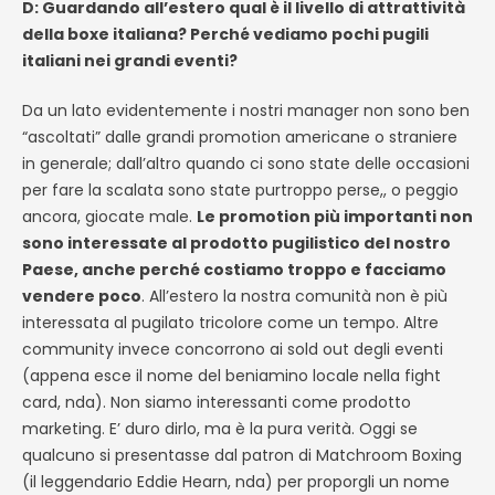
D: Guardando all’estero qual è il livello di attrattività
della boxe italiana? Perché vediamo pochi pugili
italiani nei grandi eventi?
Da un lato evidentemente i nostri manager non sono ben
“ascoltati” dalle grandi promotion americane o straniere
in generale; dall’altro quando ci sono state delle occasioni
per fare la scalata sono state purtroppo perse,, o peggio
ancora, giocate male.
Le promotion più importanti non
sono interessate al prodotto pugilistico del nostro
Paese, anche perché costiamo troppo e facciamo
vendere poco
. All’estero la nostra comunità non è più
interessata al pugilato tricolore come un tempo. Altre
community invece concorrono ai sold out degli eventi
(appena esce il nome del beniamino locale nella fight
card, nda). Non siamo interessanti come prodotto
marketing. E’ duro dirlo, ma è la pura verità. Oggi se
qualcuno si presentasse dal patron di Matchroom Boxing
(il leggendario Eddie Hearn, nda) per proporgli un nome