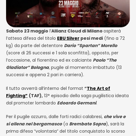
Sabato 23 maggio
l’
Allianz Cloud di Milano
ospiterà
l’attesa difesa del titolo
EBU Silver
pesi medi
(fino a 72
kg) da parte del detentore
Dario “Spartan” Morello
(score di 26 successi e 1 sola sconfitta), opposto, per
l’occasione, al fiorentino ed ex calciante
Paolo “The
Gladiator” Bologna
, pugile al momento imbattuto (13
successi e appena 2 pari in carriera).
Il tutto avverrà all’interno del format
“
The Art of
Fighting”
(TAF),
13° episodio della saga pugilistica ideata
dal promoter lombardo
Edoardo Germani
.
Per il pugile azzurro, dalle forti radici calabresi,
che vive e
si allena nel bergamasco
(a
Brembate Sopra
), sarà la
prima difesa “volontaria” del titolo conquistato lo scorso