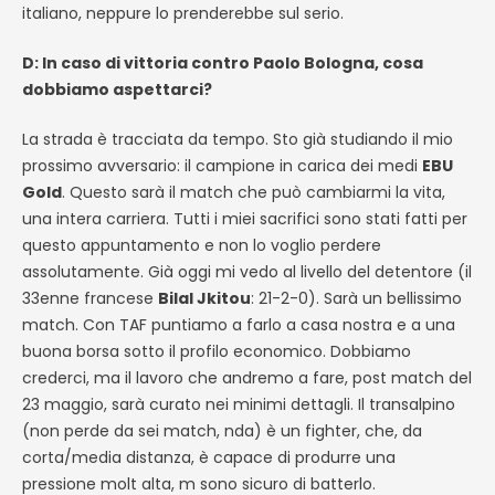
italiano, neppure lo prenderebbe sul serio.
D: In caso di vittoria contro Paolo Bologna, cosa
dobbiamo aspettarci?
La strada è tracciata da tempo. Sto già studiando il mio
prossimo avversario: il campione in carica dei medi
EBU
Gold
. Questo sarà il match che può cambiarmi la vita,
una intera carriera. Tutti i miei sacrifici sono stati fatti per
questo appuntamento e non lo voglio perdere
assolutamente. Già oggi mi vedo al livello del detentore (il
33enne francese
Bilal Jkitou
: 21-2-0). Sarà un bellissimo
match. Con TAF puntiamo a farlo a casa nostra e a una
buona borsa sotto il profilo economico. Dobbiamo
crederci, ma il lavoro che andremo a fare, post match del
23 maggio, sarà curato nei minimi dettagli. Il transalpino
(non perde da sei match, nda) è un fighter, che, da
corta/media distanza, è capace di produrre una
pressione molt alta, m sono sicuro di batterlo.