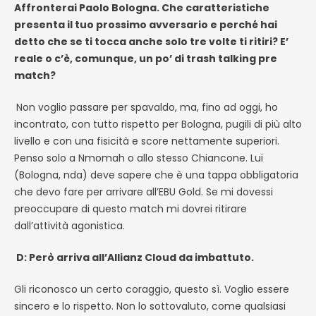
Affronterai Paolo Bologna. Che caratteristiche
presenta il tuo prossimo avversario e perché hai
detto che se ti tocca anche solo tre volte ti ritiri? E’
reale o c’è, comunque, un po’ di trash talking pre
match?
Non voglio passare per spavaldo, ma, fino ad oggi, ho
incontrato, con tutto rispetto per Bologna, pugili di più alto
livello e con una fisicità e score nettamente superiori.
Penso solo a Nmomah o allo stesso Chiancone. Lui
(Bologna, nda) deve sapere che è una tappa obbligatoria
che devo fare per arrivare all’EBU Gold. Se mi dovessi
preoccupare di questo match mi dovrei ritirare
dall’attività agonistica.
D:
Però arriva all’Allianz Cloud da imbattuto.
Gli riconosco un certo coraggio, questo sì. Voglio essere
sincero e lo rispetto. Non lo sottovaluto, come qualsiasi