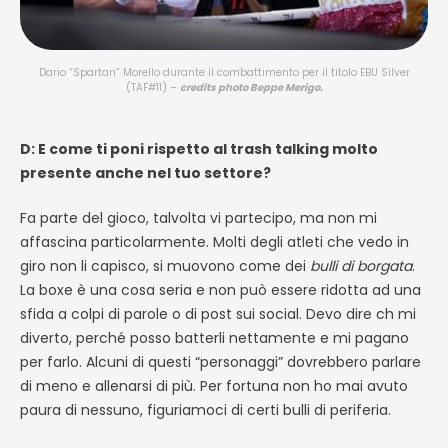
Dario “Spartan” Morello durante il combattimento per il titolo EBU Silver
(TAF#11) –
credits photo Beppe Merigo.
D: E come ti poni rispetto al trash talking molto
presente anche nel tuo settore?
Fa parte del gioco, talvolta vi partecipo, ma non mi
affascina particolarmente. Molti degli atleti che vedo in
giro non li capisco, si muovono come dei
bulli di borgata
.
La boxe è una cosa seria e non può essere ridotta ad una
sfida a colpi di parole o di post sui social. Devo dire ch mi
diverto, perché posso batterli nettamente e mi pagano
per farlo. Alcuni di questi “personaggi” dovrebbero parlare
di meno e allenarsi di più. Per fortuna non ho mai avuto
paura di nessuno, figuriamoci di certi bulli di periferia.