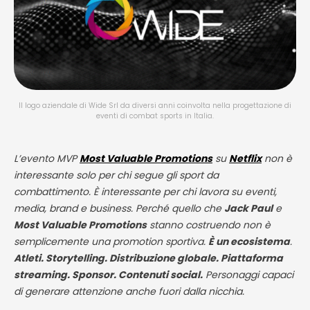
Il logo aziendale di Wide Srl da diversi anni coinvolta nella progettazione di
eventi di combat sports in Italia.
L’evento MVP
Most Valuable Promotions
su
Netflix
non è
interessante solo per chi segue gli sport da
combattimento. È interessante per chi lavora su eventi,
media, brand e business. Perché quello che
Jack Paul
e
Most Valuable Promotions
stanno costruendo non è
semplicemente una promotion sportiva.
È un ecosistema
.
Atleti. Storytelling. Distribuzione globale. Piattaforma
streaming. Sponsor. Contenuti social.
Personaggi capaci
di generare attenzione anche fuori dalla nicchia.