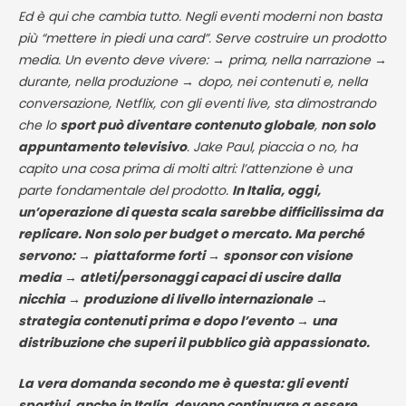
Ed è qui che cambia tutto. Negli eventi moderni non basta
più “mettere in piedi una card”. Serve costruire un prodotto
media. Un evento deve vivere: → prima, nella narrazione →
durante, nella produzione → dopo, nei contenuti e, nella
conversazione, Netflix, con gli eventi live, sta dimostrando
che lo
sport può diventare contenuto globale
,
non solo
appuntamento televisivo
. Jake Paul, piaccia o no, ha
capito una cosa prima di molti altri: l’attenzione è una
parte fondamentale del prodotto.
In Italia, oggi,
un’operazione di questa scala sarebbe difficilissima da
replicare. Non solo per budget o mercato. Ma perché
servono: → piattaforme forti → sponsor con visione
media → atleti/personaggi capaci di uscire dalla
nicchia → produzione di livello internazionale →
strategia contenuti prima e dopo l’evento → una
distribuzione che superi il pubblico già appassionato.
La vera domanda secondo me è questa: gli eventi
sportivi, anche in Italia, devono continuare a essere