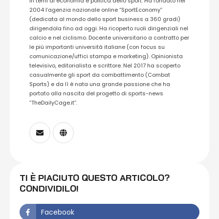
in temi di economia e politica dello sport. Ha fondato nel
2004 l’agenzia nazionale online “SportEconomy”
(dedicata al mondo dello sport business a 360 gradi)
dirigendola fino ad oggi. Ha ricoperto ruoli dirigenziali nel
calcio e nel ciclismo. Docente universitario a contratto per
le più importanti università italiane (con focus su
comunicazione/uffici stampa e marketing). Opinionista
televisivo, editorialista e scrittore. Nel 2017 ha scoperto
casualmente gli sport da combattimento (Combat
Sports) e da lì è nata una grande passione che ha
portato alla nascita del progetto di sports-news
“TheDailyCage.it”.
TI È PIACIUTO QUESTO ARTICOLO?
CONDIVIDILO!
Facebook