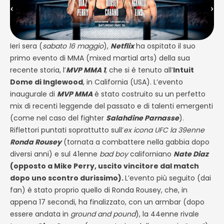
Ieri sera (
sabato 16 maggio
),
Netflix
ha ospitato il suo
primo evento di MMA (mixed martial arts) della sua
recente storia, l’
MVP MMA 1
, che si è tenuto all’
Intuit
Dome di Inglewood
, in California (USA). L’evento
inaugurale di
MVP MMA
è stato costruito su un perfetto
mix di recenti leggende del passato e di talenti emergenti
(come nel caso del fighter
Salahdine Parnasse
).
Riflettori puntati soprattutto sull’
ex icona UFC la 39enne
Ronda Rousey
(tornata a combattere nella gabbia dopo
diversi anni) e sul 41enne
bad boy
californiano
Nate Diaz
(opposto a Mike Perry, uscito vincitore dal match
dopo uno scontro durissimo).
L’evento più seguito (dai
fan) è stato proprio quello di Ronda Rousey, che, in
appena 17 secondi, ha finalizzato, con un armbar (dopo
essere andata in
ground and pound
), la 44enne rivale