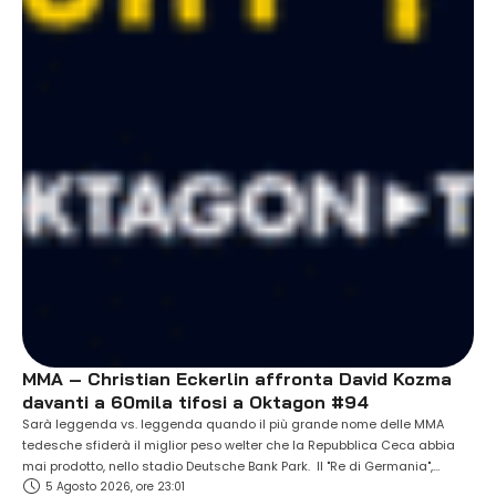
MMA – Christian Eckerlin affronta David Kozma
davanti a 60mila tifosi a Oktagon #94
Sarà leggenda vs. leggenda quando il più grande nome delle MMA
tedesche sfiderà il miglior peso welter che la Repubblica Ceca abbia
mai prodotto, nello stadio Deutsche Bank Park. Il "Re di Germania",
5 Agosto 2026, ore 23:01
Christian Eckerlin (18-8, 1 NC), affronterà l'ex campione David Kozma