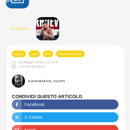
SUCCESSIVO
BOXE
EBU
FPI
PROMOTIONS
22 Maggio 2026, ore 22:19
,
2
 minuti di lettura
Autore 
MARCEL VULPIS
CONDIVIDI QUESTO ARTICOLO
Facebook
X Twitter