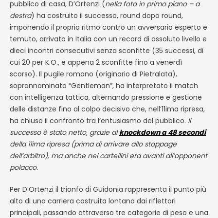
pubblico di casa, D’Ortenzi (
nella foto in primo piano – a
destra
) ha costruito il successo, round dopo round,
imponendo il proprio ritmo contro un avversario esperto e
temuto, arrivato in Italia con un record di assoluto livello e
dieci incontri consecutivi senza sconfitte (35 successi, di
cui 20 per K.O., e appena 2 sconfitte fino a venerdì
scorso). Il pugile romano (originario di Pietralata),
soprannominato “Gentleman”, ha interpretato il match
con intelligenza tattica, alternando pressione e gestione
delle distanze fino al colpo decisivo che, nell’11ima ripresa,
ha chiuso il confronto tra l’entusiasmo del pubblico.
Il
successo è stato netto, grazie al
knockdown a 48 secondi
della 11ima ripresa (prima di arrivare allo stoppage
dell’arbitro), ma anche nei cartellini era avanti all’opponent
polacco.
Per D’Ortenzi il trionfo di Guidonia rappresenta il punto più
alto di una carriera costruita lontano dai riflettori
principali, passando attraverso tre categorie di peso e una