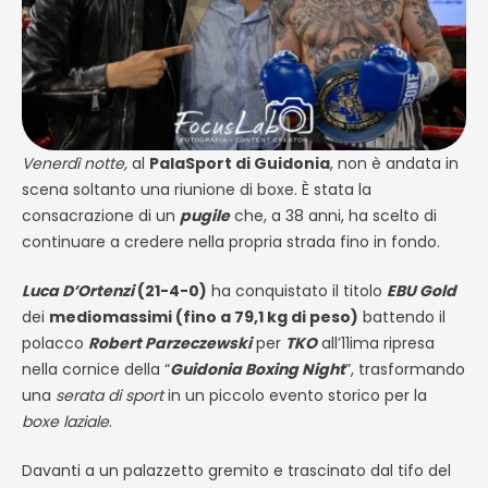
Venerdì notte,
al
PalaSport di Guidonia
, non è andata in
scena soltanto una riunione di boxe. È stata la
consacrazione di un
pugile
che, a 38 anni, ha scelto di
continuare a credere nella propria strada fino in fondo.
Luca D’Ortenzi
(21-4-0)
ha conquistato il titolo
EBU Gold
dei
mediomassimi (fino a 79,1 kg di peso)
battendo il
polacco
Robert Parzeczewski
per
TKO
all’11ima ripresa
nella cornice della “
Guidonia Boxing Night
”, trasformando
una
serata di sport
in un piccolo evento storico per la
boxe laziale
.
Davanti a un palazzetto gremito e trascinato dal tifo del