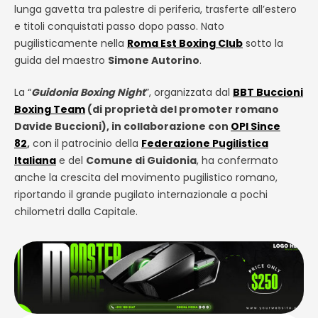
lunga gavetta tra palestre di periferia, trasferte all’estero
e titoli conquistati passo dopo passo. Nato
pugilisticamente nella
Roma Est Boxing Club
sotto la
guida del maestro
Simone Autorino
.
La “
Guidonia Boxing Night
”, organizzata dal
BBT Buccioni
Boxing Team
(di proprietà del promoter romano
Davide Buccioni), in collaborazione con
OPI Since
82
,
con il patrocinio della
Federazione Pugilistica
Italiana
e del
Comune di Guidonia
, ha confermato
anche la crescita del movimento pugilistico romano,
riportando il grande pugilato internazionale a pochi
chilometri dalla Capitale.