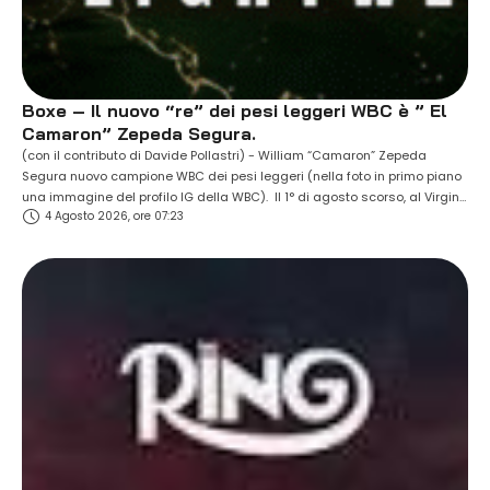
Boxe – Il nuovo “re” dei pesi leggeri WBC è ” El
Camaron” Zepeda Segura.
(con il contributo di Davide Pollastri) - William “Camaron” Zepeda
Segura nuovo campione WBC dei pesi leggeri (nella foto in primo piano
una immagine del profilo IG della WBC). Il 1° di agosto scorso, al Virgin
4 Agosto 2026, ore 07:23
Hotels di Las Vegas, il trentenne messicano di San Mateo Atenco,
reduce dalla sconfitta ai punti patita un anno …