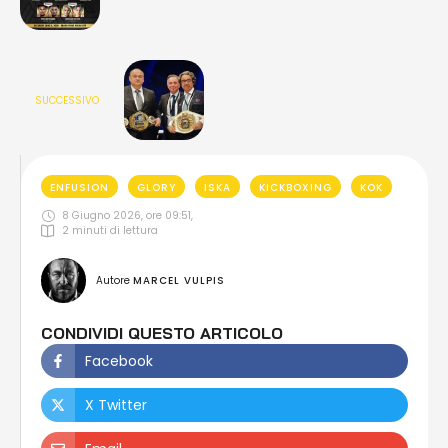
SUCCESSIVO
ENFUSION
GLORY
ISKA
KICKBOXING
KOK
8 Giugno 2026, ore 09:51
,
2
 minuti di lettura
Autore 
MARCEL VULPIS
CONDIVIDI QUESTO ARTICOLO
Facebook
X Twitter