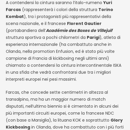
A contendersi la cintura saranno l’italo-rumeno
Yuri
Farcas
(rappresenterà i colori della struttura
Torino
Kombat
), tra i protagonisti più rappresentativi della
scena nazionale, e il francese
Florent Gautier
(portabandiera dell’
Académie des Boxes de Villejuif
struttura sportiva a pochi chilometri da
Parigi
), atleta di
esperienza internazionale (ha combattuto anche in
Olanda, nella promotion Enfusion, ed è stato più volte
campione di Francia di kickboxing negli ultimi anni)
chiamato a contendersi la cintura intercontinentale ISKA
in una sfida che vedrà confrontarsi due tra i migliori
interpreti europei nei pesi massimi.
Farcas, che concede sette centimetri in altezza al
transalpino, ma ha un maggior numero di match
disputati, nell’ultimo biennio si è cimentato in alcuni dei
più importanti circuiti europei, come la francese NDC
(con base a Marsiglia), la lituana KOK e soprattutto
Glory
Kickboxing
in Olanda, dove ha combattuto con i più forti