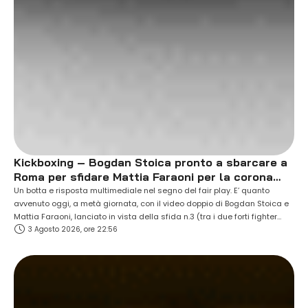
Kickboxing – Bogdan Stoica pronto a sbarcare a
Roma per sfidare Mattia Faraoni per la corona
ISKA super cruiserweight.
Un botta e risposta multimediale nel segno del fair play. E’ quanto
avvenuto oggi, a metà giornata, con il video doppio di Bogdan Stoica e
Mattia Faraoni, lanciato in vista della sfida n.3 (tra i due forti fighter
3 Agosto 2026, ore 22:56
europei), programmata al PalaPellicone di Ostia, all’interno della
cornice di “Oktagon 30 years” (si terrà sabato 05 …