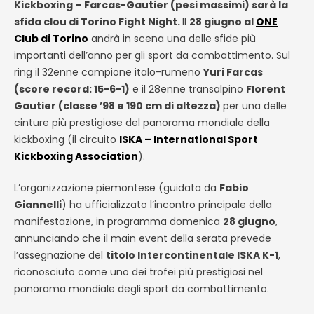
Kickboxing – Farcas-Gautier (pesi massimi) sarà la
sfida clou di Torino Fight Night.
Il
28 giugno al
ONE
Club di Torino
andrà in scena una delle sfide più
importanti dell’anno per gli sport da combattimento. Sul
ring il 32enne campione italo-rumeno
Yuri Farcas
(score record: 15-6-1)
e il 28enne transalpino
Florent
Gautier (classe ’98 e 190 cm di altezza)
per una delle
cinture più prestigiose del panorama mondiale della
kickboxing (il circuito
ISKA – International Sport
Kickboxing Association
).
L’organizzazione piemontese (guidata da
Fabio
Giannelli
) ha ufficializzato l’incontro principale della
manifestazione, in programma domenica
28 giugno
,
annunciando che il main event della serata prevede
l’assegnazione del
titolo Intercontinentale ISKA K-1
,
riconosciuto come uno dei trofei più prestigiosi nel
panorama mondiale degli sport da combattimento.