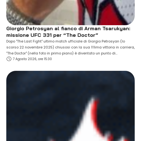
Giorgio Petrosyan al fianco di Arman Tsarukyan:
missione UFC 331 per “The Doctor”
Dopo "The Last Fight" ultimo match ufficiale di Giorgio Petrosyan (lo
scorso 22 novembre 2025) chiusosi con la sua 111ima vittoria in carriera,
"The Doctor" (nella foto in primo piano) è diventato un punto di
7 Agosto 2026, ore 15:30
riferimento assoluto per le giovani generazioni, oltre che per atleti "pro"
interessati a migliorarsi soprattutto nelle tecniche di kickboxing di cui …