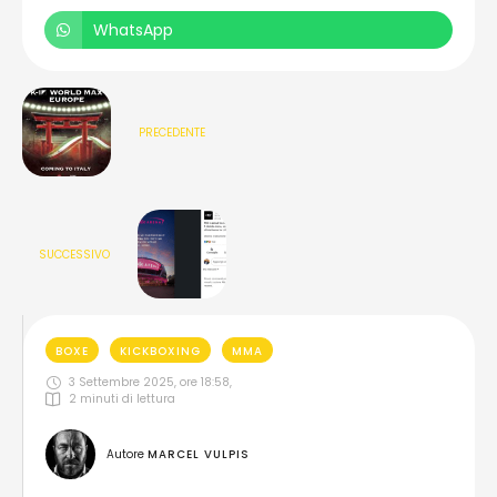
WhatsApp
PRECEDENTE
SUCCESSIVO
BOXE
KICKBOXING
MMA
3 Settembre 2025, ore 18:58
,
2
 minuti di lettura
Autore 
MARCEL VULPIS