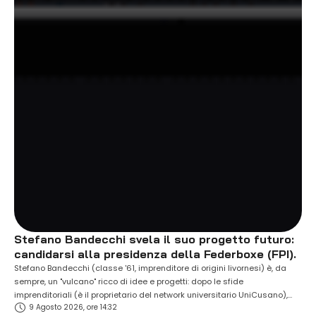
Stefano Bandecchi svela il suo progetto futuro:
candidarsi alla presidenza della Federboxe (FPI).
Stefano Bandecchi (classe '61, imprenditore di origini livornesi) è, da
sempre, un "vulcano" ricco di idee e progetti: dopo le sfide
imprenditoriali (è il proprietario del network universitario UniCusano),
9 Agosto 2026, ore 14:32
l'impegno nel calcio (è stato presidente della Ternana calcio riuscendo