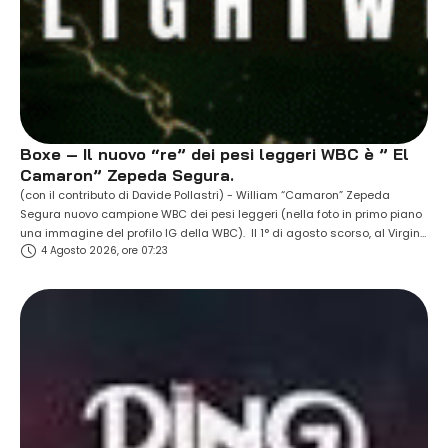
Boxe – Il nuovo “re” dei pesi leggeri WBC è ” El
Camaron” Zepeda Segura.
(con il contributo di Davide Pollastri) - William “Camaron” Zepeda
Segura nuovo campione WBC dei pesi leggeri (nella foto in primo piano
una immagine del profilo IG della WBC). Il 1° di agosto scorso, al Virgin
4 Agosto 2026, ore 07:23
Hotels di Las Vegas, il trentenne messicano di San Mateo Atenco,
reduce dalla sconfitta ai punti patita un anno …