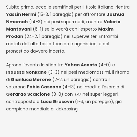
Subito prima, ecco le semifinali per il titolo italiano: rientra
Yassin Hermi
(15-3, 1 pareggio) per affrontare
Joshua
Nmomah
(14-3) nei pesi supermedi, mentre
Valerio
Mantovani
(6-1) se la vedrà con l’esperto
Maxim
Prodan
(24-2, 1 pareggio) nei superwelter. Entrambi
match dall’alto tasso tecnico e agonistico, e dal
pronostico davvero incerto.
Aprono l’evento la sfida tra
Yohan Acosta
(4-0) e
Inoussa Nonkane
(3-3) nei pesi mediomassimi, il ritorno
di
Gianluca Merone
(2-2, un pareggio) contro il
veterano
Fabio Cascone
(4-13) nei medi, e l’esordio di
Gerardo Scalcione
(3-0) con
TAF
nei super leggeri,
contrapposto a
Luca Grusovin
(1-3, un pareggio), già
campione mondiale di kickboxing.