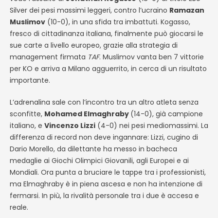
Silver dei pesi massimi leggeri, contro l’ucraino
Ramazan
Muslimov
(10-0), in una sfida tra imbattuti. Kogasso,
fresco di cittadinanza italiana, finalmente può giocarsi le
sue carte a livello europeo, grazie alla strategia di
management firmata
TAF
. Muslimov vanta ben 7 vittorie
per KO e arriva a Milano agguerrito, in cerca di un risultato
importante.
L’adrenalina sale con l’incontro tra un altro atleta senza
sconfitte,
Mohamed Elmaghraby
(14-0), già campione
italiano, e
Vincenzo Lizzi
(4-0) nei pesi mediomassimi. La
differenza di record non deve ingannare: Lizzi, cugino di
Dario Morello, da dilettante ha messo in bacheca
medaglie ai Giochi Olimpici Giovanili, agli Europei e ai
Mondiali. Ora punta a bruciare le tappe tra i professionisti,
ma Elmaghraby è in piena ascesa e non ha intenzione di
fermarsi. In più, la rivalità personale tra i due è accesa e
reale.