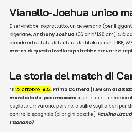
Vianello-Joshua unico ma
E servirebbe, soprattutto, un avversario (per il gigan
nigeriane,
Anthony Joshua
(36 anni/1.98 cm). Già c
mondo ed è stato detentore dei titoli mondiali IBF, W
match di questo livello si potrebbe provare a repl
La storia del match di Ca
*Il
22 ottobre 1933
,
Primo Carnera (1.98 cm di altezz
mondiale dei pesi massimi
in un incontro memorabi
pugilato arrivarono, persino, a salire sugli alberi pur 
contro lo spagnolo (di origini basche)
Paulino Uzcud
l’italiano)
.