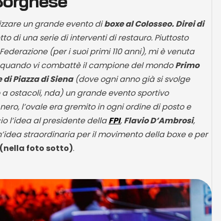
 Borghese
izzare un grande evento di
boxe al Colosseo. Direi di
o di una serie di interventi di restauro. Piuttosto
Federazione (per i suoi primi 110 anni), mi è venuta
93, quando vi combattè il campione del mondo
Primo
 di Piazza di Siena
(dove ogni anno già si svolge
 a ostacoli, nda) un grande evento sportivo
nero, l’ovale era gremito in ogni ordine di posto e
io l’idea al presidente della
FPI
,
Flavio D’Ambrosi
,
’idea straordinaria per il movimento della boxe e per
(nella foto sotto)
.