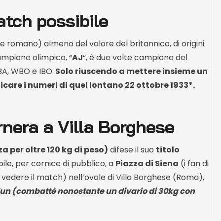
tch possibile
te romano) almeno del valore del britannico, di origini
ampione olimpico, “
AJ
“, è due volte campione del
BA, WBO e IBO.
Solo riuscendo a mettere insieme un
icare i numeri di quel lontano 22 ottobre 1933*.
rnera a Villa Borghese
a per oltre 120 kg di peso)
difese il suo
titolo
le, per cornice di pubblico, a
Piazza di Siena
(i fan di
di vedere il match) nell’ovale di Villa Borghese (Roma),
un (combattè nonostante un divario di 30kg con