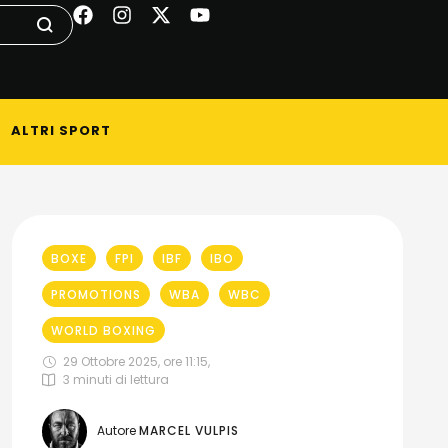
ALTRI SPORT
BOXE
FPI
IBF
IBO
PROMOTIONS
WBA
WBC
WORLD BOXING
29 Ottobre 2025, ore 11:15
,
3
 minuti di lettura
Autore 
MARCEL VULPIS