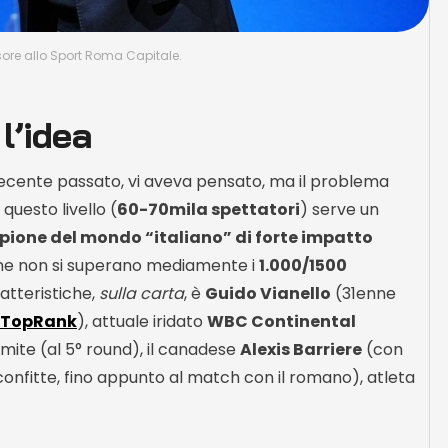
ore allo Sport Roma Capitale.
l’idea
recente passato, vi aveva pensato, ma il problema
questo livello (
60-70mila spettatori
) serve un
ione del mondo “italiano” di forte impatto
unione non si superano mediamente i
1.000/1500
atteristiche,
sulla carta
, è
Guido Vianello
(31enne
TopRank
), attuale iridato
WBC Continental
limite (al 5° round), il canadese
Alexis Barriere
(con
sconfitte, fino appunto al match con il romano), atleta