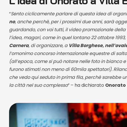
L’idea di Onorato a Villa
“
Sento ciclicamente parlare di questa idea di organ
no
, anche perchè, per i prossimi due anni, sarà oggett
guardando, con voi tutti, il video promozionale della 
l’idea, magari, come in quel lontano 22 ottobre 19
Carnera
, di organizzare, a
Villa Borghese, nell’ovale
l’omonimo concorso internazionale equestre di salto
(all’epoca, come si può notare nelle foto in bianco e 
furono stimati non meno di 60mila spettatori). Rilanc
che vedo qui seduto in prima fila, perchè sarebbe un
la città nel suo complesso
” – ha dichiarato
Onorato 