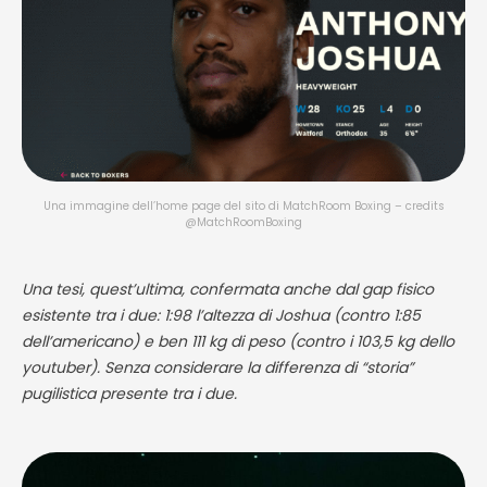
Una immagine dell’home page del sito di MatchRoom Boxing – credits
@MatchRoomBoxing
Una tesi, quest’ultima, confermata anche dal gap fisico
esistente tra i due: 1:98 l’altezza di Joshua (contro 1:85
dell’americano) e ben 111 kg di peso (contro i 103,5 kg dello
youtuber). Senza considerare la differenza di “storia”
pugilistica presente tra i due.