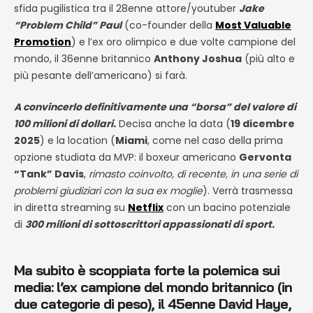
sfida pugilistica tra il 28enne attore/youtuber
Jake
“Problem Child” Paul
(co-founder della
Most Valuable
Promotion
) e l’ex oro olimpico e due volte campione del
mondo, il 36enne britannico
Anthony Joshua
(più alto e
più pesante dell’americano) si farà.
A convincerlo definitivamente una “borsa” del valore di
100 milioni di dollari.
Decisa anche la data (
19 dicembre
2025
) e la location (
Miami
, come nel caso della prima
opzione studiata da MVP: il boxeur americano
Gervonta
“Tank” Davis
,
rimasto coinvolto, di recente, in una serie di
problemi giudiziari con la sua ex moglie
). Verrà trasmessa
in diretta streaming su
Netflix
con un bacino potenziale
di
300 milioni di sottoscrittori appassionati di sport.
Ma subito è scoppiata forte la polemica sui
media:
l’ex campione del mondo britannico (in
due categorie di peso), il 45enne
David Haye
,