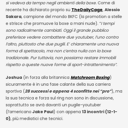
si vedeva da tempo negli ambienti della boxe.
Come di
recente ha dichiarato proprio su
TheDailyCage
,
Alessio
Sakara
, campione del mondo BKFC (la promotion a stelle
e strisce che promuove la boxe a mani nude). “
I tempi
sono radicalmente cambiati. Oggi il grande pubblico
preferisce vedere combattere due youtuber, l’uno contro
l’altro, piuttosto che due pugili. E’ chiaramente una nuova
forma di spettacolo, ma non c’entra nulla con la boxe
tradizionale. Pur tuttavia, non possiamo restare immobili
rispetto a queste nuove forme di sport-intrattenimento”.
Joshua
(in forza alla britannica
Matchroom Boxing
)
sicuramente è in una fase calante della sua carriera
sportiva (
28 successi e appena 4 sconfitte nei “pro”
), ma
la sua tecnica e forza sul ring non sono in discussione,
soprattutto se avrà davanti un pugile-youtuber
(l’americano
Jake Paul
) con appena
13 incontri (12-1-
0)
, più mediatici che tecnici.