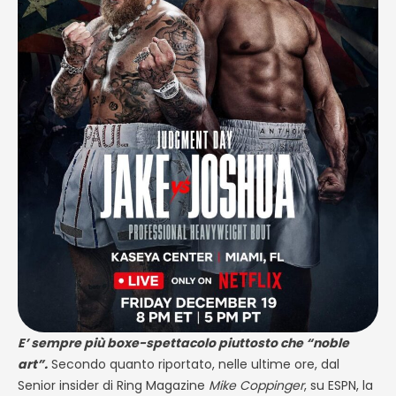
E’ sempre più boxe-spettacolo piuttosto che “noble
art”.
Secondo quanto riportato, nelle ultime ore, dal
Senior insider di Ring Magazine
Mike Coppinger
, su ESPN, la