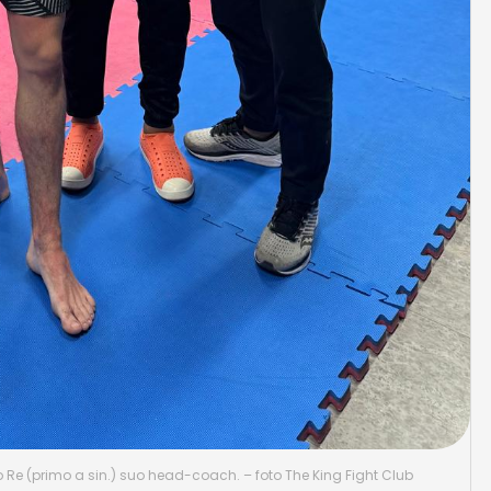
o Re (primo a sin.) suo head-coach. – foto The King Fight Club