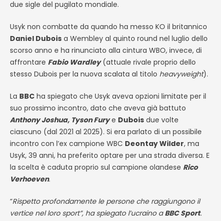
due sigle del pugilato mondiale.
Usyk non combatte da quando ha messo KO il britannico
Daniel Dubois
a Wembley al quinto round nel luglio dello
scorso anno e ha rinunciato alla cintura WBO, invece, di
affrontare
Fabio Wardley
(attuale rivale proprio dello
stesso Dubois per la nuova scalata al titolo
heavyweight
).
La
BBC
ha spiegato che Usyk aveva opzioni limitate per il
suo prossimo incontro, dato che aveva già battuto
Anthony Joshua, Tyson Fury
e
Dubois
due volte
ciascuno (dal 2021 al 2025). Si era parlato di un possibile
incontro con l’ex campione WBC
Deontay Wilder
, ma
Usyk, 39 anni, ha preferito optare per una strada diversa. E
la scelta è caduta proprio sul campione olandese
Rico
Verhoeven
.
“
Rispetto profondamente le persone che raggiungono il
vertice nel loro sport”, ha spiegato l’ucraino a
BBC Sport
.