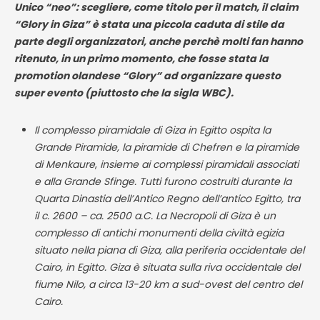
Unico “neo”: scegliere, come titolo per il match, il claim
“Glory in Giza” è stata una piccola caduta di stile da
parte degli organizzatori, anche perchè molti fan hanno
ritenuto, in un primo momento, che fosse stata la
promotion olandese “Glory” ad organizzare questo
super evento (piuttosto che la sigla WBC).
Il complesso piramidale di Giza in Egitto ospita la
Grande Piramide, la piramide di Chefren e la piramide
di Menkaure
,
insieme ai complessi piramidali associati
e alla Grande Sfinge. Tutti furono costruiti durante la
Quarta Dinastia dell’Antico Regno dell’antico Egitto, tra
il c. 2600 – ca. 2500 a.C. La Necropoli
di Giza
è un
complesso
di
antichi monumenti della civiltà egizia
situato nella piana
di Giza
, alla periferia occidentale del
Cairo, in Egitto.
Giza è situata
sulla riva occidentale del
fiume Nilo, a circa 13-20 km a sud-ovest del centro del
Cairo
.