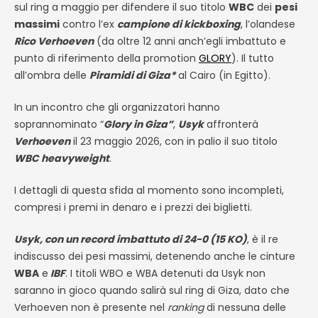
sul ring a maggio per difendere il suo titolo
WBC
dei
pesi
massimi
contro l’ex
campione di kickboxing
, l’olandese
Rico Verhoeven
(da oltre 12 anni anch’egli imbattuto e
punto di riferimento della promotion
GLORY
). Il tutto
all’ombra delle
Piramidi di Giza*
al Cairo (in Egitto).
In un incontro che gli organizzatori hanno
soprannominato “
Glory in Giza”
,
Usyk
affronterà
Verhoeven
il 23 maggio 2026, con in palio il suo titolo
WBC heavyweight
.
I dettagli di questa sfida al momento sono incompleti,
compresi i premi in denaro e i prezzi dei biglietti.
Usyk, con un record imbattuto di 24-0 (15 KO)
, è il re
indiscusso dei pesi massimi, detenendo anche le cinture
WBA
e
IBF
.
I titoli WBO e WBA detenuti da Usyk non
saranno in gioco quando salirà sul ring di Giza, dato che
Verhoeven non è presente nel
ranking
di nessuna delle