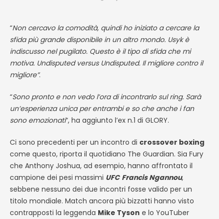
“
Non cercavo la comodità, quindi ho iniziato a cercare la
sfida più grande disponibile in un altro mondo. Usyk è
indiscusso nel pugilato. Questo è il tipo di sfida che mi
motiva. Undisputed versus Undisputed. Il migliore contro il
migliore”
.
“
Sono pronto e non vedo l’ora di incontrarlo sul ring. Sarà
un’esperienza unica per entrambi e so che anche i fan
sono emozionati
“, ha aggiunto l’ex n.1 di GLORY.
Ci sono precedenti per un incontro di
crossover boxing
come questo, riporta il quotidiano The Guardian. Sia Fury
che Anthony Joshua, ad esempio, hanno affrontato il
campione dei pesi massimi
UFC
Francis Ngannou
,
sebbene nessuno dei due incontri fosse valido per un
titolo mondiale. Match ancora più bizzatti hanno visto
contrapposti la leggenda
Mike Tyson
e lo YouTuber