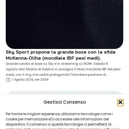
Sky Sport propone la grande boxe con la sfida
McKenna-Oliha (mondiale IBF pesi medi).
Grande serata di boxe su Sky e in streaming su NOW. Sabato 8
agosto alla 3Arena di Dublino si assegna il titolo mondiale IBF dei pesi
medi, con il ring che vedrà protagonisti l’irlandese padrone di
7 Agosto 2026, ore 23:58
casa Aaron McKenna e l’azzurro Etinosa Oliha. Grande attesa per il
28enne piemontese (vive e si allena nell'astigiano) soprannominato “El
Chapo” - imbattuto come il suo avversario nella carriera …
Gestisci Consenso
Per fornire le migliori esperienze, utilizziamo tecnologie come i
cookie per memorizzare e/o accedere alle informazioni del
dispositivo. Il consenso a queste tecnologie ci permetterà di