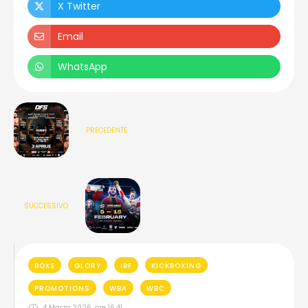
X Twitter
Email
WhatsApp
PRECEDENTE
SUCCESSIVO
BOXE
GLORY
IBF
KICKBOXING
PROMOTIONS
WBA
WBC
4 Marzo 2026, ore 16:41
,