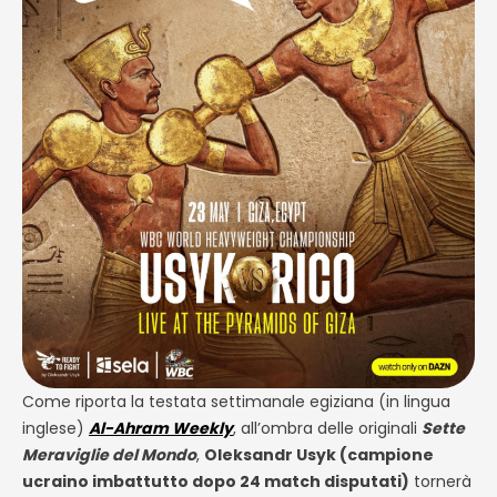
Come riporta la testata settimanale egiziana (in lingua
inglese)
Al-Ahram Weekly
, all’ombra delle
originali
Sette
Meraviglie del Mondo
,
Oleksandr Usyk (campione
ucraino imbattutto dopo 24 match disputati)
tornerà