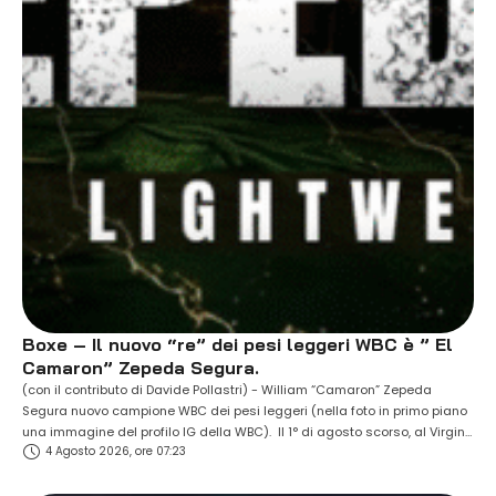
Boxe – Il nuovo “re” dei pesi leggeri WBC è ” El
Camaron” Zepeda Segura.
(con il contributo di Davide Pollastri) - William “Camaron” Zepeda
Segura nuovo campione WBC dei pesi leggeri (nella foto in primo piano
una immagine del profilo IG della WBC). Il 1° di agosto scorso, al Virgin
4 Agosto 2026, ore 07:23
Hotels di Las Vegas, il trentenne messicano di San Mateo Atenco,
reduce dalla sconfitta ai punti patita un anno …