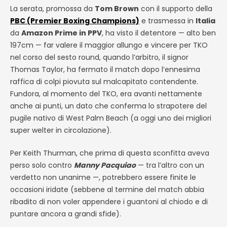
La serata, promossa da
Tom Brown
con il supporto della
PBC (Premier Boxing Champions)
e trasmessa in
Italia
da
Amazon Prime in PPV
, ha visto il detentore — alto ben
197cm — far valere il maggior allungo e vincere per TKO
nel corso del sesto round, quando l’arbitro, il signor
Thomas Taylor, ha fermato il match dopo l’ennesima
raffica di colpi piovuta sul malcapitato contendente.
Fundora, al momento del TKO, era avanti nettamente
anche ai punti, un dato che conferma lo strapotere del
pugile nativo di West Palm Beach (a oggi uno dei migliori
super welter in circolazione).
Per Keith Thurman, che prima di questa sconfitta aveva
perso solo contro
Manny Pacquiao
— tra l’altro con un
verdetto non unanime —, potrebbero essere finite le
occasioni iridate (sebbene al termine del match abbia
ribadito di non voler appendere i guantoni al chiodo e di
puntare ancora a grandi sfide).