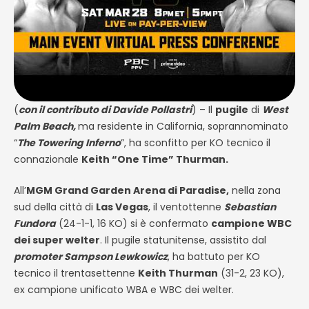
(
con il contributo di Davide Pollastri
) – Il
pugile
di
West
Palm Beach,
ma residente in California, soprannominato
“
The Towering Inferno
”, ha sconfitto per KO tecnico il
connazionale
Keith “One Time” Thurman.
All’
MGM Grand Garden Arena di Paradise,
nella zona
sud della città di
Las Vegas
, il ventottenne
Sebastian
Fundora
(24-1-1, 16 KO) si è confermato
campione WBC
dei super welter
. Il pugile statunitense, assistito dal
promoter Sampson Lewkowicz
, ha battuto per KO
tecnico il trentasettenne
Keith Thurman
(31-2, 23 KO),
ex campione unificato WBA e WBC dei welter.