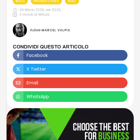
BOXE
PROMOTIONS
WBC
29 Marzo 2026, ore 22:30
,
2
 minuti di lettura
Autore 
MARCEL VULPIS
CONDIVIDI QUESTO ARTICOLO
Facebook
X Twitter
Email
WhatsApp