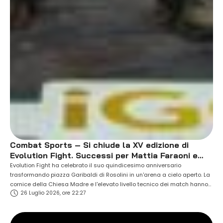
Combat Sports – Si chiude la XV edizione di
Evolution Fight. Successi per Mattia Faraoni e
Giuseppe Gennuso.
Evolution Fight ha celebrato il suo quindicesimo anniversario
trasformando piazza Garibaldi di Rosolini in un'arena a cielo aperto. La
cornice della Chiesa Madre e l'elevato livello tecnico dei match hanno
26 Luglio 2026, ore 22:27
confermato la crescita della manifestazione organizzata da Bruno
Botindari e dalla Trinacria Team Muay Thai. Tra i protagonisti della
serata, Mattia Faraoni ha superato ai …