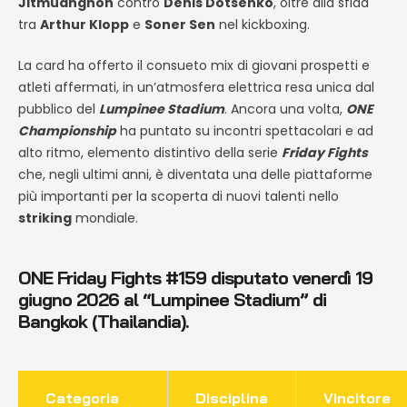
Jitmuangnon
contro
Denis Dotsenko
, oltre alla sfida
tra
Arthur Klopp
e
Soner Sen
nel kickboxing.
La card ha offerto il consueto mix di giovani prospetti e
atleti affermati, in un’atmosfera elettrica resa unica dal
pubblico del
Lumpinee Stadium
. Ancora una volta,
ONE
Championship
ha puntato su incontri spettacolari e ad
alto ritmo, elemento distintivo della serie
Friday Fights
che, negli ultimi anni, è diventata una delle piattaforme
più importanti per la scoperta di nuovi talenti nello
striking
mondiale.
ONE Friday Fights #159
disputato venerdì 19
giugno 2026 al “Lumpinee Stadium” di
Bangkok (Thailandia).
Categoria
Disciplina
Vincitore