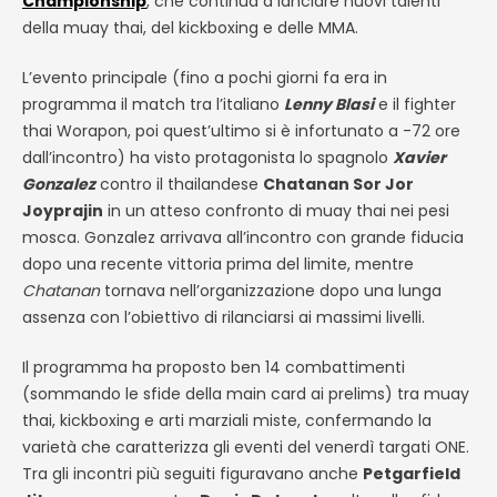
Championship
, che continua a lanciare nuovi talenti
della muay thai, del kickboxing e delle MMA.
L’evento principale (fino a pochi giorni fa era in
programma il match tra l’italiano
Lenny Blasi
e il fighter
thai Worapon, poi quest’ultimo si è infortunato a -72 ore
dall’incontro) ha visto protagonista lo spagnolo
Xavier
Gonzalez
contro il thailandese
Chatanan Sor Jor
Joyprajin
in un atteso confronto di muay thai nei pesi
mosca. Gonzalez arrivava all’incontro con grande fiducia
dopo una recente vittoria prima del limite, mentre
Chatanan
tornava nell’organizzazione dopo una lunga
assenza con l’obiettivo di rilanciarsi ai massimi livelli.
Il programma ha proposto ben 14 combattimenti
(sommando le sfide della main card ai prelims) tra muay
thai, kickboxing e arti marziali miste, confermando la
varietà che caratterizza gli eventi del venerdì targati ONE.
Tra gli incontri più seguiti figuravano anche
Petgarfield