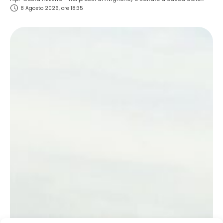
8 Agosto 2026, ore 18:35
temperature estreme presenti in loco (oltre i 37 gradi all'ombra). La card
prevedeva due incontri per il titolo e diversi nomi di primo piano …