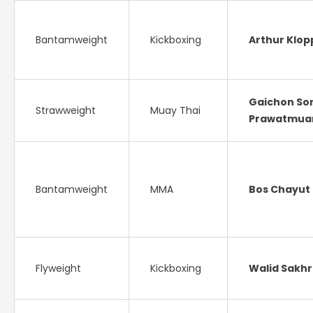
Bantamweight
Kickboxing
Arthur Klop
Gaichon So
Strawweight
Muay Thai
Prawatmua
Bantamweight
MMA
Bos Chayut
Flyweight
Kickboxing
Walid Sakhr