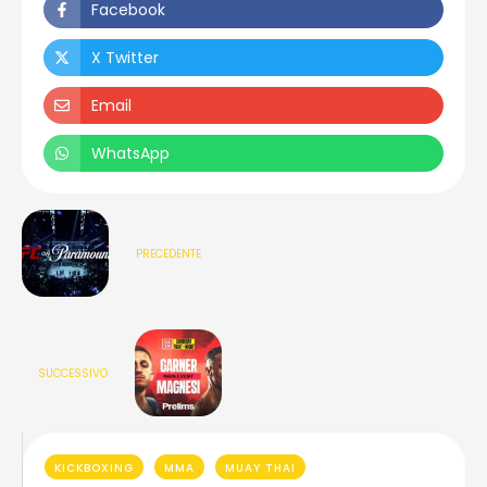
Facebook
X Twitter
Email
WhatsApp
PRECEDENTE
SUCCESSIVO
KICKBOXING
MMA
MUAY THAI