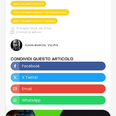
ONE CHAMPIONSHIP
ONE CHAMPIONSHIP (KICKBOXING)
ONE CHAMPIONSHIP (MMA)
21 Giugno 2026, ore 23:54
,
2
 minuti di lettura
Autore 
MARCEL VULPIS
CONDIVIDI QUESTO ARTICOLO
Facebook
X Twitter
Email
WhatsApp