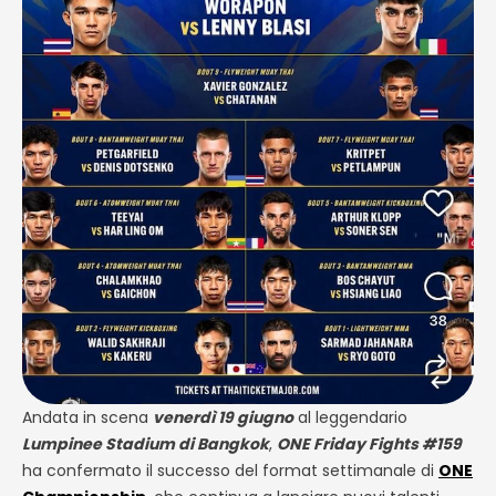
Andata in scena
venerdì 19 giugno
al leggendario
Lumpinee Stadium
di Bangkok
,
ONE Friday Fights #159
ha confermato il successo del format settimanale di
ONE