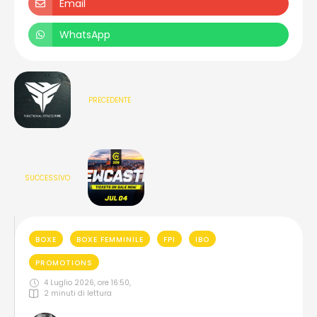
Email
WhatsApp
PRECEDENTE
SUCCESSIVO
BOXE
BOXE FEMMINILE
FPI
IBO
PROMOTIONS
4 Luglio 2026, ore 16:50
,
2
 minuti di lettura