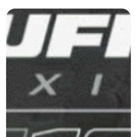
117 a 111 e 116 a 112 (in totale 18 punti in più, con una …