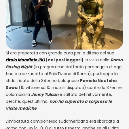
Si era preparata con grande cura per la difesa del suo
titolo Mondiale IBO
(nei pesi leggeri)
in vista della
Roma
Boxing Night
(in programma dal tardo pomeriggio di oggi
fino a mezzanotte al PalaTiziano di Roma), purtroppo la
sfida iridata della 34enne bolognese
Pamela Noutcho
Sawa
(10 vittorie su 10 match disputati) contro la 37enne
colombiana
Jenny Tulcan
è saltata definitivamente,
perchè, quest’ultima,
non ha superato a sorpresa le
visite mediche
.
L’imbattuta campionessa sudamericana era sbarcata a
Roma con un 14-0-0 di tutto rispetto, anche se gli ultimi