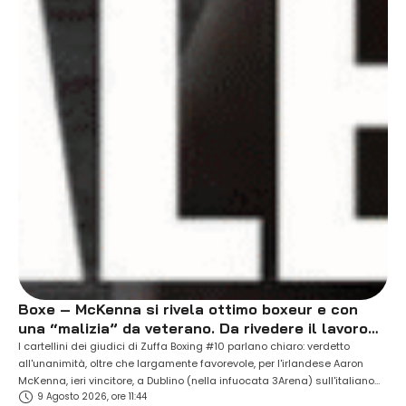
Boxe – McKenna si rivela ottimo boxeur e con
una “malizia” da veterano. Da rivedere il lavoro
dell’arbitro.
I cartellini dei giudici di Zuffa Boxing #10 parlano chiaro: verdetto
all'unanimità, oltre che largamente favorevole, per l'irlandese Aaron
McKenna, ieri vincitore, a Dublino (nella infuocata 3Arena) sull'italiano
9 Agosto 2026, ore 11:44
(di origini nigeriane) Etinosa "El Chapo" Oliha. Questi i numeri: 118 a 110;