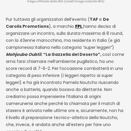
Il logo ufficiale della IBO (credit image website IBO)
Pur tuttavia gli organizzatori dell’evento (
TAF
e
De
Carolis Promotions
), a marchio
FPI,
hanno deciso di
organizzare un incontro, sulla durata massima di 8 round,
con la 43enne marocchina, ma residente in Italia (e già
campionessa italiana nella categoria “super leggeri”)
Mahjouba Oubtil
. “La Gazzella del Deserto”,
così come
ama farsi chiamare nell’ambiente pugilistico, ha uno
score record di 7-6-2. Per l’occasione combatterà in una
categoria di peso inferiore (i leggeri rispetto ai super
leggeri) e ha già incontrato Pamela Noutcho riuscendo
anche a batterla, quando boxava da dilettante. Non
crediamo possa impensierire l’italiana di origini
camerunensi anche perchè la chiamata per il match di
stasera è arrivata nelle ultime ore e, sicuramente, non ha
il livello di preparazione tecnico-atletica della Noutcho,
che, invece, è andata anche all’estero per fare uno