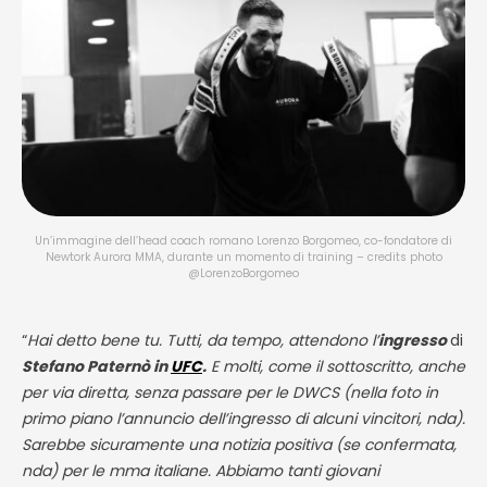
Un’immagine dell’head coach romano Lorenzo Borgomeo, co-fondatore di
Newtork Aurora MMA, durante un momento di training – credits photo
@LorenzoBorgomeo
“
Hai detto bene tu. Tutti, da tempo, attendono l’
ingresso
di
Stefano Paternò in
UFC
.
E molti, come il sottoscritto, anche
per via diretta, senza passare per le DWCS (nella foto in
primo piano l’annuncio dell’ingresso di alcuni vincitori, nda).
Sarebbe sicuramente una notizia positiva (se confermata,
nda) per le mma italiane. Abbiamo tanti giovani