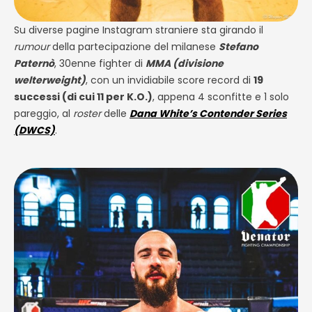
Su diverse pagine Instagram straniere sta girando il
rumour
della partecipazione del milanese
Stefano
Paternò
, 30enne fighter di
MMA (divisione
welterweight)
, con un invidiabile score record di
19
successi (di cui 11 per K.O.)
, appena 4 sconfitte e 1 solo
pareggio, al
roster
delle
Dana White’s Contender Series
(DWCS)
.