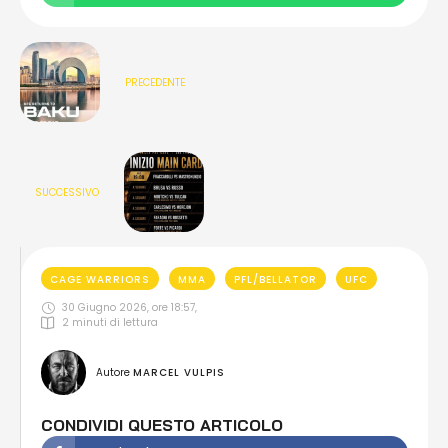
PRECEDENTE
SUCCESSIVO
CAGE WARRIORS
MMA
PFL/BELLATOR
UFC
30 Giugno 2026, ore 18:57
,
2
 minuti di lettura
Autore 
MARCEL VULPIS
CONDIVIDI QUESTO ARTICOLO