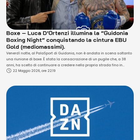
Boxe – Luca D’Ortenzi illumina la “Guidonia
Boxing Night” conquistando la cintura EBU
Gold (mediomassimi).
Venerdì notte, al PalaSport di Guidonia, non è andata in scena soltanto
una riunione di boxe. È stata la consacrazione di un pugile che, a 38
anni, ha scelto di continuare a credere nella propria strada fino in
22 Maggio 2026, ore 22:19
fondo. Luca D'Ortenzi (21-4-0) ha conquistato il titolo EBU Gold dei
mediomassimi (fino a 79,1 kg di …