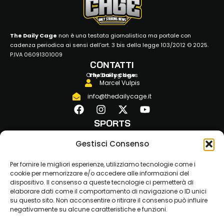
The Daily Cage
non è una testata giornalistica ma portale con
cadenza periodica ai sensi dell'art. 3 bis della legge 103/2012 © 2025.
P.IVA 06091301009
CONTATTI
Only Striking News
The Daily Cage
Marcel Vulpis
info@thedailycage.it
SPORTS
MMA
Gestisci Consenso
KICKBOXING
BOXE
Per fornire le migliori esperienze, utilizziamo tecnologie come i
JLKAM
cookie per memorizzare e/o accedere alle informazioni del
MUAY THAI
dispositivo. Il consenso a queste tecnologie ci permetterà di
elaborare dati come il comportamento di navigazione o ID unici
STRENGTH
su questo sito. Non acconsentire o ritirare il consenso può influire
FITNESS
negativamente su alcune caratteristiche e funzioni.
LINKS
ABOUT US