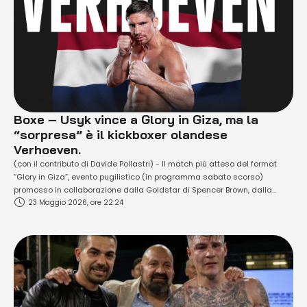
Boxe – Usyk vince a Glory in Giza, ma la
“sorpresa” è il kickboxer olandese
Verhoeven.
(con il contributo di Davide Pollastri) - Il match più atteso del format
“Glory in Giza”, evento pugilistico (in programma sabato scorso)
promosso in collaborazione dalla Goldstar di Spencer Brown, dalla
23 Maggio 2026, ore 22:24
Matchroom Boxing di Eddie Hearn e dalla Ready to Fight di Sergey Lapin,
ha premiato l’attuale detentore delle cinture IBF, IBO, WBC e WBA …