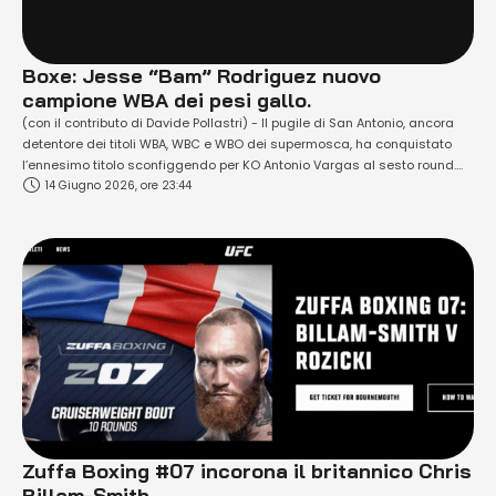
Boxe: Jesse “Bam” Rodriguez nuovo
campione WBA dei pesi gallo.
(con il contributo di Davide Pollastri) - Il pugile di San Antonio, ancora
detentore dei titoli WBA, WBC e WBO dei supermosca, ha conquistato
l’ennesimo titolo sconfiggendo per KO Antonio Vargas al sesto round.
14 Giugno 2026, ore 23:44
Con questo successo, Rodriguez sale a 24 vittorie in altrettanti incontri
(17 KO) e diventa campione del mondo in tre categorie …
Zuffa Boxing #07 incorona il britannico Chris
Billam-Smith