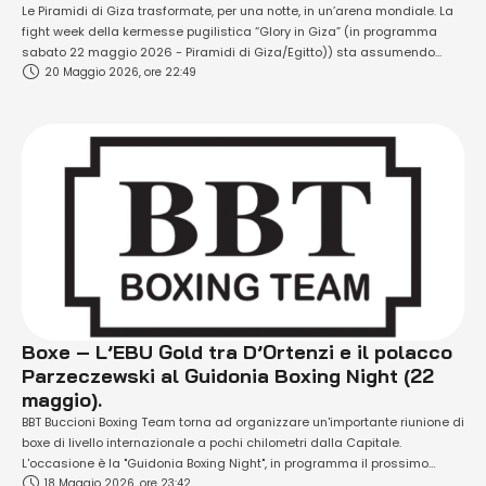
Le Piramidi di Giza trasformate, per una notte, in un’arena mondiale. La
fight week della kermesse pugilistica “Glory in Giza” (in programma
sabato 22 maggio 2026 - Piramidi di Giza/Egitto)) sta assumendo
20 Maggio 2026, ore 22:49
dimensioni che vanno oltre la semplice boxe, entrando nel territorio dei
grandi eventi globali dello sport-spettacolo. L’attesa per il confronto tra
il pluricampione …
Boxe – L’EBU Gold tra D’Ortenzi e il polacco
Parzeczewski al Guidonia Boxing Night (22
maggio).
BBT Buccioni Boxing Team torna ad organizzare un'importante riunione di
boxe di livello internazionale a pochi chilometri dalla Capitale.
L'occasione è la "Guidonia Boxing Night", in programma il prossimo
18 Maggio 2026, ore 23:42
venerdì 22 maggio 2026 alle ore 20 al Palazzetto dello Sport della