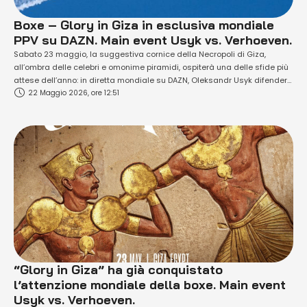
Boxe – Glory in Giza in esclusiva mondiale
PPV su DAZN. Main event Usyk vs. Verhoeven.
Sabato 23 maggio, la suggestiva cornice della Necropoli di Giza,
all’ombra delle celebri e omonime piramidi, ospiterà una delle sfide più
attese dell’anno: in diretta mondiale su DAZN, Oleksandr Usyk difenderà
22 Maggio 2026, ore 12:51
il Titolo Mondiale WBC dei Pesi Massimi contro il contendente
olandese Rico Verhoeven in un match ad alta tensione. L’attesissimo
scontro sarà il main event della serie “Glory In Giza”, con l’intera card
trasmessa in …
“Glory in Giza” ha già conquistato
l’attenzione mondiale della boxe. Main event
Usyk vs. Verhoeven.