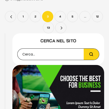
località laziale sulla direttrice della Tiburtina. Per una notte Guidonia
diventerà Capitale della boxe …
1
2
3
4
5
…
12
13
CERCA NEL SITO