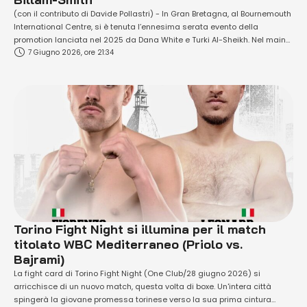
(con il contributo di Davide Pollastri) - In Gran Bretagna, al Bournemouth
International Centre, si è tenuta l’ennesima serata evento della
promotion lanciata nel 2025 da Dana White e Turki Al-Sheikh. Nel main
7 Giugno 2026, ore 21:34
event Chris 'The Gentleman' Billam-Smith (22-2, 14 KO) ha costretto
Ryan ‘The Bruiser’ Rozicki (21-2-1) ad abbandonare l’incontro al termine
del settimo …
Torino Fight Night si illumina per il match
titolato WBC Mediterraneo (Priolo vs.
Bajrami)
La fight card di Torino Fight Night (One Club/28 giugno 2026) si
arricchisce di un nuovo match, questa volta di boxe. Un'intera città
spingerà la giovane promessa torinese verso la sua prima cintura