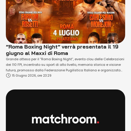
“Roma Boxing Night” verrà presentata il 19
giugno al Maxxi di Roma
Grande attesa per il “Roma Boxing Night”, evento clou delle Celebrazioni
dei 110 FPI, incentrato su sport di alto livello, memoria storica e visione
futura, promosso dalla Federazione Pugilistica Italiana e organizzato
15 Giugno 2026, ore 23:29
insieme a The Art of Fighting (TAF) e De Carolis Promotions, che tornano
nella Capitale dopo l'evento dello scorso dicembre. La kermesse,
supportata …