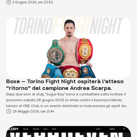
3 Giugno 2026, ore 22:52
internazionale in otto riprese contro Leonard Bajrami. Domenica 28
giugno, sotto i riflettori appunto della Torino Fight Night, la grande boxe
professionistica …
Boxe – Torino Fight Night ospiterà l’atteso
“ritorno” del campione Andrea Scarpa.
Dopo due anni di stop, "Sugar Ray" torna a combattere sotto la Mole. Il
prossimo sabato 28 giugno 2026 la sfida contro il bosniaco Nikola
Ivkovic al ONE Club, in un evento destinato a rivoluzionare gli sport da
25 Maggio 2026, ore 21:44
combattimento in Italia. Andrea Scarpa (nella foto in primo piano) torna
sul ring a Torino. L'ex campione …